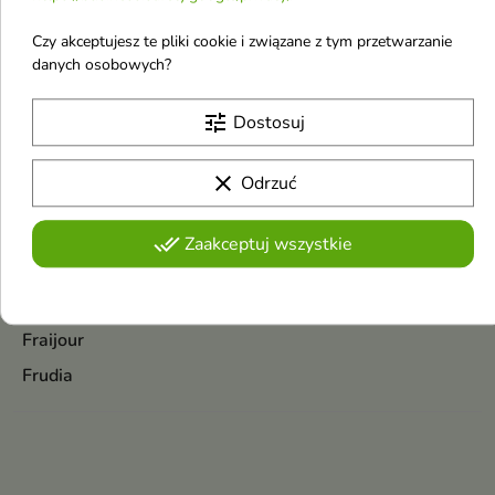
Fa
Czy akceptujesz te pliki cookie i związane z tym przetwarzanie
Face Queen
danych osobowych?
FaceBoom
tune
Dostosuj
Farmona
FitoKosmetik
clear
Odrzuć
Flagolie
Flavia
done_all
Zaakceptuj wszystkie
Floslek
Fluff
Fraijour
Frudia