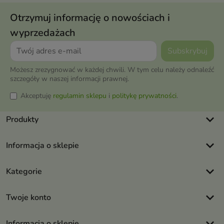
Otrzymuj informację o nowościach i
wyprzedażach
Możesz zrezygnować w każdej chwili. W tym celu należy odnaleźć
szczegóły w naszej informacji prawnej.
Akceptuję
regulamin sklepu
i
politykę prywatności
.
keyboard_arrow_down
Produkty
keyboard_arrow_down
Informacja o sklepie
keyboard_arrow_down
Kategorie
keyboard_arrow_down
Twoje konto
keyboard_arrow_down
Informacja o sklepie