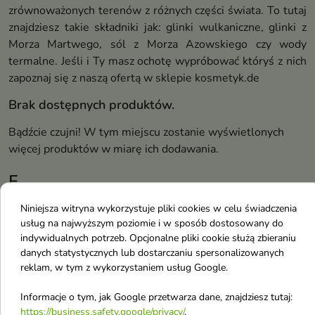
zrównoważonych terenów z różnych części świata. To tutaj
znajdziesz takie składniki jak: glinki wulkaniczne, glinki z
Morza Martwego, sól z Morza Azowskiego czy wody
termalne. Jeśli i Ty masz ochotę wypróbować któryś z nich
zapoznaj się z naszą ofertą w sklepie kosmetyk.de
Brak dostępnych produktów.
Bądźcie czujni! W tym miejscu zostanie wyświetlonych
więcej produktów w miarę ich dodawania.
F
Niniejsza witryna wykorzystuje pliki cookies w celu świadczenia
Fragrance World
usług na najwyższym poziomie i w sposób dostosowany do
indywidualnych potrzeb. Opcjonalne pliki cookie służą zbieraniu
French Avenue
danych statystycznych lub dostarczaniu spersonalizowanych
Farmapol
reklam, w tym z wykorzystaniem usług Google.
feedSKIN
Informacje o tym, jak Google przetwarza dane, znajdziesz tutaj:
Flos
https://business.safety.google/privacy/
.