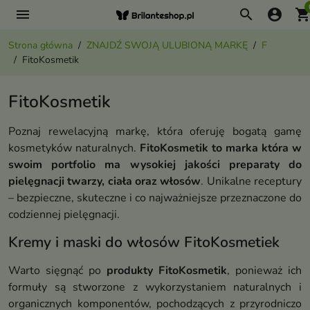
menu
search
account_circle
shopping_ca
Strona główna
ZNAJDŹ SWOJĄ ULUBIONĄ MARKĘ
F
FitoKosmetik
FitoKosmetik
Poznaj rewelacyjną markę, która oferuję bogatą gamę
kosmetyków naturalnych.
FitoKosmetik to marka która w
swoim portfolio ma wysokiej jakości preparaty do
pielęgnacji twarzy, ciała oraz włosów
. Unikalne receptury
– bezpieczne, skuteczne i co najważniejsze przeznaczone do
codziennej pielęgnacji.
Kremy i maski do włosów FitoKosmetiek
Warto sięgnąć po
produkty FitoKosmetik
, ponieważ ich
formuły są stworzone z wykorzystaniem naturalnych i
organicznych komponentów, pochodzących z przyrodniczo