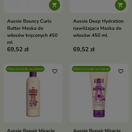


Aussie Bouncy Curls
Aussie Deep Hydration
Butter Maska do
nawilżająca Maska do
włosów kręconych 450
włosów 450 ml
ml
69,52 zł
69,52 zł
Obecnie brak na stanie
Obecnie brak na stanie
favorite_border
favorite_border
Aussie Repair Miracle
Aussie Repair Miracle