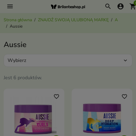
menu
search
account_circle
shopping_ca
Strona główna
ZNAJDŹ SWOJĄ ULUBIONĄ MARKĘ
A
Aussie
Aussie
Wybierz
expand_more
Jest 6 produktów.
favorite_border
favorite_border