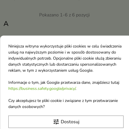
Pokazano 1-6 z 6 pozycji
A
Aba Group
Niniejsza witryna wykorzystuje pliki cookies w celu świadczenia
Aloesove
usług na najwyższym poziomie i w sposób dostosowany do
Apothe
indywidualnych potrzeb. Opcjonalne pliki cookie służą zbieraniu
danych statystycznych lub dostarczaniu spersonalizowanych
Amouage
reklam, w tym z wykorzystaniem usług Google.
Auraa Desire
Informacje o tym, jak Google przetwarza dane, znajdziesz tutaj:
AA
https://business.safety.google/privacy/
.
AA Wings of Color
Czy akceptujesz te pliki cookie i związane z tym przetwarzanie
Abercrombie & Fitch
danych osobowych?
Abib
Accoje
tune
Dostosuj