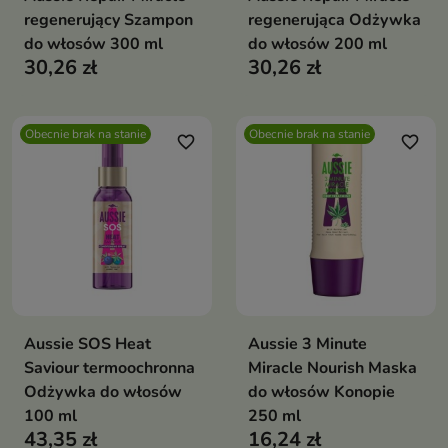
regenerujący Szampon
regenerująca Odżywka
do włosów 300 ml
do włosów 200 ml
30,26 zł
30,26 zł
Obecnie brak na stanie
Obecnie brak na stanie
favorite_border
favorite_border
Aussie SOS Heat
Aussie 3 Minute
Saviour termoochronna
Miracle Nourish Maska
Odżywka do włosów
do włosów Konopie
100 ml
250 ml
43,35 zł
16,24 zł