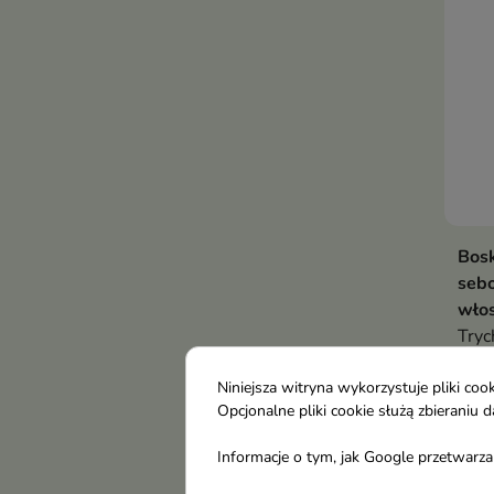
Bosk
sebo
wło
Tryc
sebo
112
myśl
Niniejsza witryna wykorzystuje pliki c
Opcjonalne pliki cookie służą zbierani
skór
norm
Informacje o tym, jak Google przetwarza 
-16
sebu