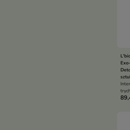
L'bi
Exo
Deto
sztu
Inte
tryc
89,
łojo
prze
do ł
obję