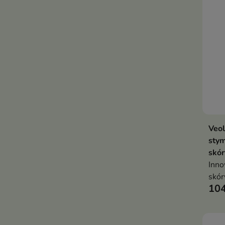
pozo
gęst
Veol
sty
skór
Inno
skór
104
stym
wzma
gęst