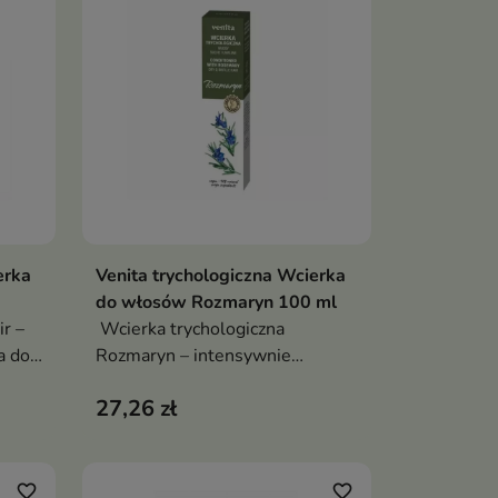
erka
Venita trychologiczna Wcierka
ka
Dodaj do koszyka

do włosów Rozmaryn 100 ml
r –
Wcierka trychologiczna
a do
Rozmaryn – intensywnie
nawilżająca i regenerująca, do
27,26 zł
włosów suchych i łamliwych, z
iną i
rozmarynem, pantenolem i
kofeiną, wzmocnienie cebulek
włosowych, zdrowy blask i
favorite_border
favorite_border