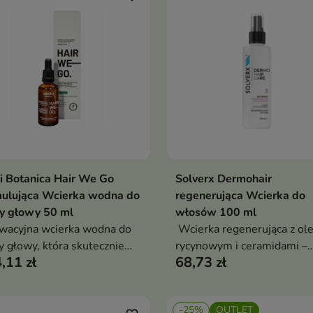
stawiając włosy mocniejsze,
sze i pełne blasku
i Botanica Hair We Go
Solverx Dermohair
Dodaj do koszyka
Dodaj do koszy


mulująca Wcierka wodna do
regenerująca Wcierka do
y głowy 50 ml
włosów 100 ml
wacyjna wcierka wodna do
Wcierka regenerująca z ol
y głowy, która skutecznie
rycynowym i ceramidami –
,11 zł
68,73 zł
uluje wzrost włosów,
wzmocnij cebulki, ogranicz
cnia cebulki i poprawia
wypadanie i przywróć
ość fryzury
równowagę skórze głowy
-25%
OUTLET