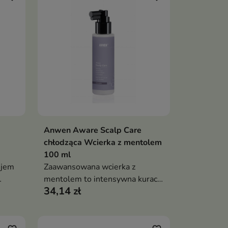
elastyczność
Anwen Aware Scalp Care
ka
Dodaj do koszyka

chłodząca Wcierka z mentolem
100 ml
ejem
Zaawansowana wcierka z
mentolem to intensywna kuracja
34,14 zł
stworzona z myślą o osobach,
które chcą poprawić zdrowie
skóry głowy, wzmocnić i zagęścić
włosy oraz ograniczyć ich