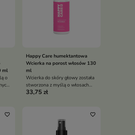
Happy Care humektantowa
ka
Dodaj do koszyka

o
Wcierka na porost włosów 130
 ml
ml
lą o
Wcierka do skóry głowy została
nych,
stworzona z myślą o włosach
33,75 zł
osłabionych, wypadających,
łamliwych i wymagających
wzmocnienia już u źródła. Lekka
formuła nie obciąża pasm, nie
favorite_border
favorite_border
zmniejsza ich objętości i
sprawdzi się w codziennym