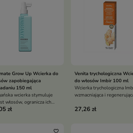
rmate Grow Up Wcierka do
Venita trychologiczna Wci
Dodaj do koszyka
Dodaj do koszy


sów zapobiegająca
do włosów Imbir 100 ml
adaniu 150 ml
Wcierka trychologiczna Imbi
ńska wcierka stymuluje
wzmacniająca i regenerując
st włosów, ogranicza ich
włosów osłabionych,
05 zł
27,26 zł
danie i wzmacnia cebulki.
farbowanych i po zabiegach
ła rozgrzewająco, pobudza
fryzjerskich, z imbirem, kofe
okrążenie i poprawia
pantenolem, naturalna
ycję skóry głowy,
pielęgnacja włosów
favorite_border