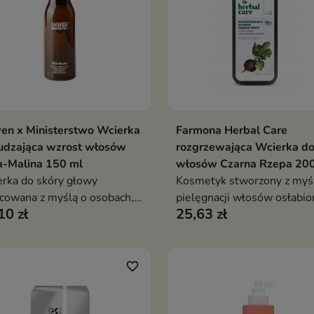
en x Ministerstwo Wcierka
Farmona Herbal Care
Dodaj do koszyka
Dodaj do koszy


udzająca wzrost włosów
rozgrzewająca Wcierka d
a-Malina 150 ml
włosów Czarna Rzepa 200
rka do skóry głowy
Kosmetyk stworzony z myś
cowana z myślą o osobach,
pielęgnacji włosów osłabio
10 zł
25,63 zł
e chcą zadbać o mocniejsze i
cienkich i skłonnych do
wsze włosy.
nadmiernego wypadania.
favorite_border