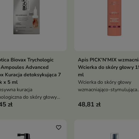
otica Biovax Trychologic
Apis PICK'N'MIX wzmacni
Dodaj do koszyka
Dodaj do koszy


-Ampoules Advanced
Wcierka do skóry głowy 
x Kuracja detoksykująca 7
ml
k x 5 ml
Wcierka do skóry głowy
nsywna kuracja
wzmacniająco-stymulująca
hologiczna do skóry głowy
wzrost włosów to
45 zł
48,81 zł
tokowej, szybko
zaawansowany kosmetyk, k
tłuszczającej się, z tendencją
pobudza cebulki, ogranicza
upieżu, swędzenia i utraty
wypadanie i wspiera
tości
zagęszczenie włosów. Wzm
favorite_border
skórę głowy, poprawia kon