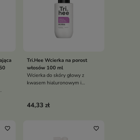
stosowaniu
ająca
Tri.Hee Wcierka na porost
ka
Dodaj do koszyka

150
włosów 100 ml
Wcierka do skóry głowy z
kwasem hialuronowym i
peptydem to skoncentrowana
kuracja wzmacniająca, która
44,33 zł
tóry
wspiera zdrowy wzrost włosów i
poprawia kondycję skóry głowy.
Pomaga ograniczyć wypadanie
acnia
włosów oraz wzmacnia cebulki
favorite_border
favorite_border
dycję