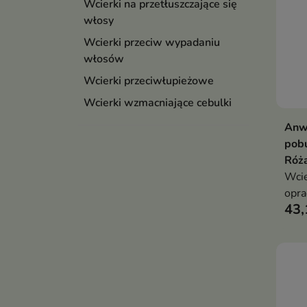
Wcierki na przetłuszczające się
włosy
Wcierki przeciw wypadaniu
włosów
Wcierki przeciwłupieżowe
Wcierki wzmacniające cebulki
Anw
pob
Róż
Wcie
opra
43,
któr
zdro