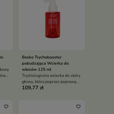
owy
do
Bosko Trychobooster
ka
Dodaj do koszyka

pobudzająca Wcierka do
głowy
włosów 125 ml
jów
Trychologiczna wcierka do skóry
głowy, która poprzez poprawę
109,77 zł
a
mikrokrążenia stymuluje mieszki
h
włosowe do pracy i wspiera
ć
wzrost włosów
favorite_border
favorite_border