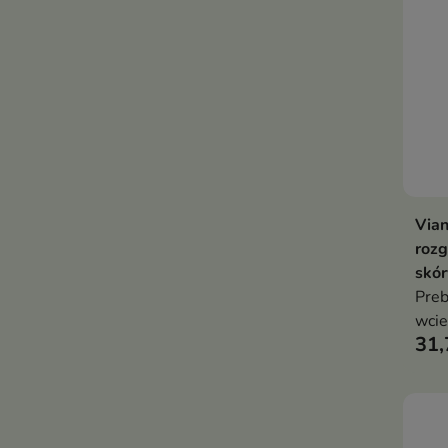
Vian
rozg
skór
Preb
wcie
31,
kosm
osła
włos
wyma
rege