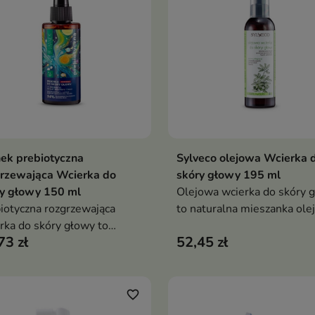
włosów i przywraca im zdr
wygląd
ek prebiotyczna
Sylveco olejowa Wcierka 
Dodaj do koszyka
Dodaj do koszy


rzewająca Wcierka do
skóry głowy 195 ml
y głowy 150 ml
Olejowa wcierka do skóry 
iotyczna rozgrzewająca
to naturalna mieszanka ole
rka do skóry głowy to
roślinnych i olejków
73 zł
52,45 zł
etyk stworzony z myślą o
eterycznych, która wzmacni
bionych, wypadających
cebulki włosów, wspiera ic
ach oraz skórze głowy
wzrost i pomaga przywróci
gającej wzmocnienia i
równowagę skóry głowy
favorite_border
neracji