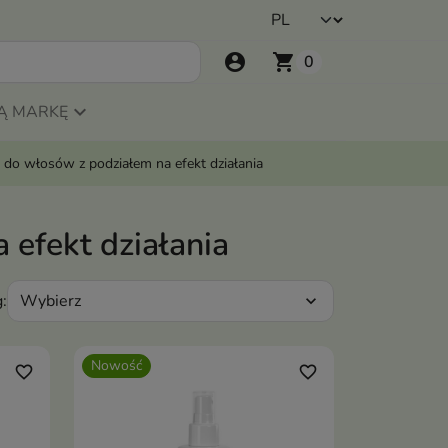
account_circle
shopping_cart
0
Ą MARKĘ
 do włosów z podziałem na efekt działania
 efekt działania
Wybierz
:
expand_more
Nowość
favorite_border
favorite_border