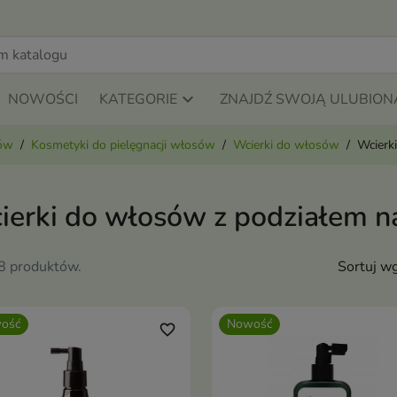
NOWOŚCI
KATEGORIE
ZNAJDŹ SWOJĄ ULUBION
sów
Kosmetyki do pielęgnacji włosów
Wcierki do włosów
Wcierki
ierki do włosów z podziałem na
68 produktów.
Sortuj wg
ość
Nowość
favorite_border