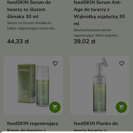
feedSKIN Serum do
feedSKIN Serum Ant-
twarzy ze śluzem
Age do twarzy z
ślimaka 30 ml
Wąkrotką azjatycką 30
Serum ze śluzem ślimaka to
ml
lekkie, regenerujące serum do
Skoncentrowane serum
twarzy, które intensywnie
regenerujące, które wspiera
nawilża, wspiera procesy
44,33 zł
39,02 zł
odbudowę skóry, wygładza
odnowy skóry oraz poprawia jej
drobne zmarszczki oraz
jędrność i elastyczność
wzmacnia barierę ochronną
favorite_border
favorite_border


feedSKIN regenerujący
feedSKIN Pianka do
Krem do twarzy z
mycia twarzy z