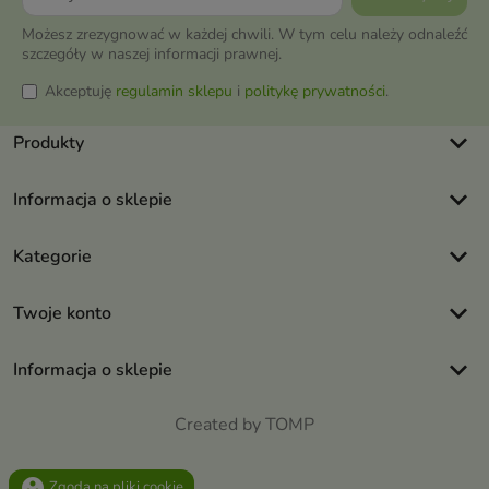
Możesz zrezygnować w każdej chwili. W tym celu należy odnaleźć
szczegóły w naszej informacji prawnej.
Akceptuję
regulamin sklepu
i
politykę prywatności
.
keyboard_arrow_down
Produkty
keyboard_arrow_down
Informacja o sklepie
keyboard_arrow_down
Kategorie
keyboard_arrow_down
Twoje konto
keyboard_arrow_down
Informacja o sklepie
Created by TOMP
group_work
Zgoda na pliki cookie