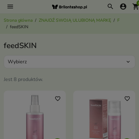
menu
search
account_circle
shopping_ca
Strona główna
ZNAJDŹ SWOJĄ ULUBIONĄ MARKĘ
F
feedSKIN
feedSKIN
Wybierz
expand_more
Jest 8 produktów.
favorite_border
favorite_border