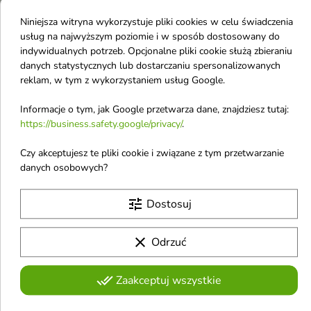
Wąkrotką azjatycką 50
Wąkrotką azjatycką
Niniejsza witryna wykorzystuje pliki cookies w celu świadczenia
ml
150 ml
usług na najwyższym poziomie i w sposób dostosowany do
Regenerujący krem z wąkrotą
Pianka do mycia twarzy z
indywidualnych potrzeb. Opcjonalne pliki cookie służą zbieraniu
azjatycką to odżywczy krem do
wąkrotą azjatycką to delikatna, a
danych statystycznych lub dostarczaniu spersonalizowanych
39,02 zł
32,52 zł
twarzy o lekkiej, szybko
jednocześnie skuteczna pianka
reklam, w tym z wykorzystaniem usług Google.
wchłaniającej się formule, który
oczyszczająca, która usuwa
intensywnie nawilża, wspiera
zanieczyszczenia i nadmiar
regenerację skóry oraz wzmacnia
sebum, jednocześnie łagodząc
Informacje o tym, jak Google przetwarza dane, znajdziesz tutaj:
Obecnie brak na stanie
jej barierę ochronną
skórę i wspierając jej regenerację
favorite_border
favorite_border
https://business.safety.google/privacy/
.
Czy akceptujesz te pliki cookie i związane z tym przetwarzanie
danych osobowych?
tune
Dostosuj

clear
Odrzuć
feedSKIN łagodzący
feedSKIN Żel do mycia
Eliksir do twarzy z
twarzy z Wąkrotką
done_all
Zaakceptuj wszystkie
Wąkrotką azjatycką 30
azjatycką 300 ml
Żel do mycia twarzy z wąkrotą