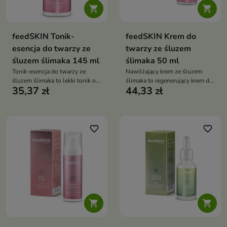


feedSKIN Tonik-
feedSKIN Krem do
esencja do twarzy ze
twarzy ze śluzem
śluzem ślimaka 145 ml
ślimaka 50 ml
Tonik-esencja do twarzy ze
Nawilżający krem ze śluzem
śluzem ślimaka to lekki tonik o
ślimaka to regenerujący krem do
35,37 zł
44,33 zł
esencjonalnej formule, który
twarzy o intensywnym działaniu
intensywnie nawilża, łagodzi
nawilżającym i wygładzającym
podrażnienia oraz wspiera
regenerację skóry po
oczyszczaniu
favorite_border
favorite_border

