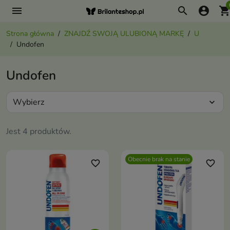
menu
search
account_circle
shopping_ca
Strona główna
ZNAJDŹ SWOJĄ ULUBIONĄ MARKĘ
U
Undofen
Undofen
Wybierz
expand_more
Jest 4 produktów.
Obecnie brak na stanie
favorite_border
favorite_border