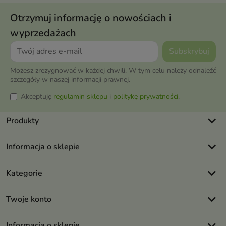
Otrzymuj informację o nowościach i
wyprzedażach
Możesz zrezygnować w każdej chwili. W tym celu należy odnaleźć
szczegóły w naszej informacji prawnej.
Akceptuję
regulamin sklepu
i
politykę prywatności
.
keyboard_arrow_down
Produkty
keyboard_arrow_down
Informacja o sklepie
keyboard_arrow_down
Kategorie
keyboard_arrow_down
Twoje konto
keyboard_arrow_down
Informacja o sklepie