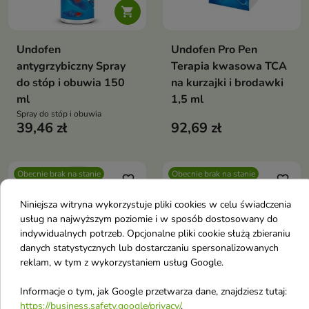

Undofen
Undofen Pro Pen
antygrzybiczny Spray
Terapia kwasowa TCA
do stóp i obuwia 150
na kurzajki i brodawki
ml
1,5 ml
Spray do stóp i obuwia
39,46 zł
92,69 zł
Obecnie brak na stanie
Obecnie brak na stanie
favorite_border
favorite_border
Niniejsza witryna wykorzystuje pliki cookies w celu świadczenia
usług na najwyższym poziomie i w sposób dostosowany do
indywidualnych potrzeb. Opcjonalne pliki cookie służą zbieraniu
danych statystycznych lub dostarczaniu spersonalizowanych
reklam, w tym z wykorzystaniem usług Google.
Informacje o tym, jak Google przetwarza dane, znajdziesz tutaj:
https://business.safety.google/privacy/
.