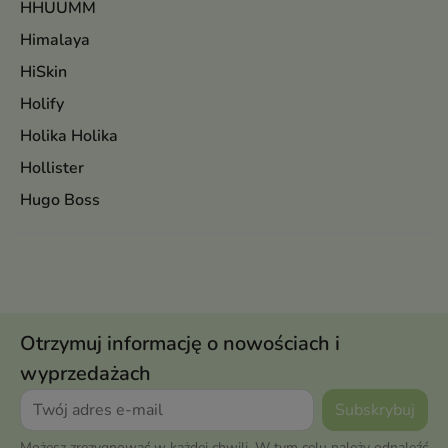
HHUUMM
Himalaya
HiSkin
Holify
Holika Holika
Hollister
Hugo Boss
Otrzymuj informację o nowościach i
wyprzedażach
Możesz zrezygnować w każdej chwili. W tym celu należy odnaleźć