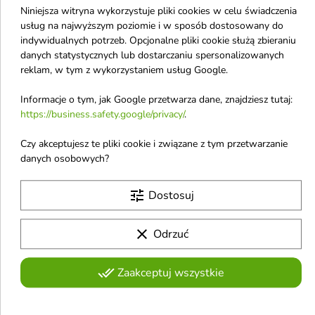
Niniejsza witryna wykorzystuje pliki cookies w celu świadczenia
usług na najwyższym poziomie i w sposób dostosowany do
Hair Queen
Hair Queen
indywidualnych potrzeb. Opcjonalne pliki cookie służą zbieraniu
ekspresowa Maska
ekspresowa Maska
danych statystycznych lub dostarczaniu spersonalizowanych
emolientowa do
emolientowa do
reklam, w tym z wykorzystaniem usług Google.
włosów
włosów
średnioporowatych
niskoporowatych 400
Informacje o tym, jak Google przetwarza dane, znajdziesz tutaj:
400 ml
ml
https://business.safety.google/privacy/
.
Ekspresowa maska emolientowa
Maska do włosów
do włosów średnioporowatych
niskoporowatych
Czy akceptujesz te pliki cookie i związane z tym przetwarzanie
30,90 zł
30,90 zł
danych osobowych?
tune
Dostosuj
Pokazano 1-6 z 6 pozycji
H
clear
Odrzuć
Hairy Tale
done_all
Zaakceptuj wszystkie
Hair Expert
Heiki Heiki