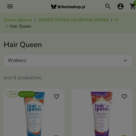
menu
search
account_circle
shopping_ca
Strona główna
ZNAJDŹ SWOJĄ ULUBIONĄ MARKĘ
H
Hair Queen
Hair Queen
Wybierz
expand_more
Jest 6 produktów.
-25%
OUTLET
favorite_border
favorite_border