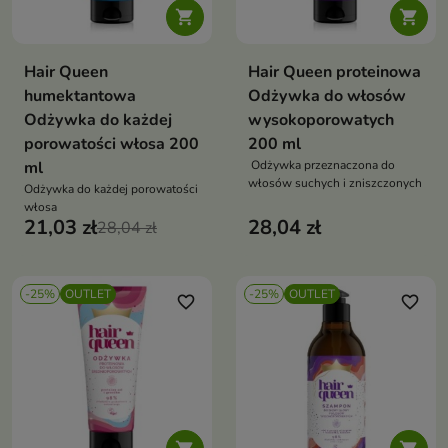


Hair Queen
Hair Queen proteinowa
humektantowa
Odżywka do włosów
Odżywka do każdej
wysokoporowatych
porowatości włosa 200
200 ml
ml
Odżywka przeznaczona do
włosów suchych i zniszczonych
Odżywka do każdej porowatości
włosa
21,03 zł
28,04 zł
28,04 zł
-25%
OUTLET
-25%
OUTLET
favorite_border
favorite_border