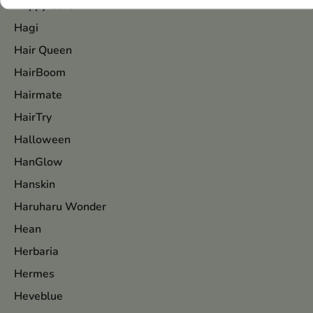
Happy Care
Hagi
Hair Queen
HairBoom
Hairmate
HairTry
Halloween
HanGlow
Hanskin
Haruharu Wonder
Hean
Herbaria
Hermes
Heveblue