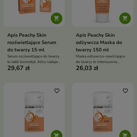


Apis Peachy Skin
Apis Peachy Skin
rozświetlające Serum
odżywcza Maska do
do twarzy 15 ml
twarzy 150 ml
Serum rozświetlające do twarzy
Maska odżywczo-nawilżająca
to lekki kosmetyk, który nadaje
do twarzy to intensywnie
29,67 zł
26,03 zł
skórze efekt „lśniącej tafli”,
regenerujący kosmetyk, który
jednocześnie intensywnie ją
przywraca skórze nawilżenie,
nawilżając i wygładzając.
gładkość i zdrowy blask. Działa
Zapewnia świeży, promienny
jak ekspresowy zastrzyk energii
wygląd i zdrowy blask
dla cery suchej i zmęczonej
favorite_border
favorite_border

