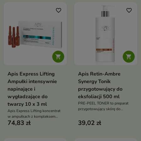
favorite_border
favorite_border


Apis Express Lifting
Apis Retin-Ambre
Ampułki intensywnie
Synergy Tonik
napinające i
przygotowujący do
wygładzające do
eksfoliacji 500 ml
twarzy 10 x 3 ml
PRE-PEEL TONER to preparat
przygotowujący skórę do
Apis Express Lifting koncentrat
zabiegów eksfoliujących
w ampułkach z kompleksem
74,83 zł
39,02 zł
TENS’UP™ kolagenem i kwasem
hialuronowym który liftinguje
wygładza nawilża i wzmacnia
skórę dojrzałą