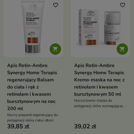
favorite_border
favorite_border


Apis Retin-Ambre
Apis Retin-Ambre
Synergy Home Terapis
Synergy Home Terapis
regenerujący Balsam
Kremo-maska na noc z
do ciała i rąk z
retinolem i kwasem
retinolem i kwasem
bursztynowym 50 ml
bursztynowym na noc
Nocna kremo-maska do
pielęgnacji skóry wymagającej
200 ml
regeneracji i odnowy
Nocny preparat regenerujący do
pielęgnacji skóry ciała i dłoni
39,85 zł
39,02 zł