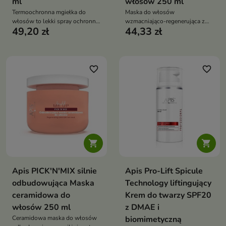
ml
włosów 250 ml
Termoochronna mgiełka do
Maska do włosów
włosów to lekki spray ochronny,
wzmacniająco-regenerująca z
49,20 zł
44,33 zł
który zabezpiecza włosy przed
proteinami ryżowymi to
działaniem wysokiej temperatury
intensywnie odżywiający
podczas stylizacji. Nawilża,
kosmetyk, który odbudowuje
wygładza i wzmacnia włosy,
strukturę włosów, wzmacnia je i
zapobiegając ich łamliwości
przywraca zdrowy wygląd.
favorite_border
favorite_border
oraz utracie blasku
Zapewnia optymalne nawilżenie,
wygładzenie i naturalny blask


Apis PICK'N'MIX silnie
Apis Pro-Lift Spicule
odbudowująca Maska
Technology liftingujący
ceramidowa do
Krem do twarzy SPF20
włosów 250 ml
z DMAE i
Ceramidowa maska do włosów
biomimetyczną