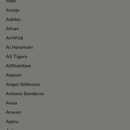
Abib
Accoje
Adidas
Afnan
AirWick
Al Haramain
All Tigers
AllNutrition
Alpecin
Angel Schlesser
Antonio Banderas
Anua
Anwen
Apieu