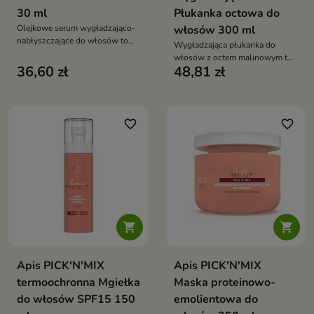
30 ml
Płukanka octowa do
Olejkowe serum wygładzająco-
włosów 300 ml
nabłyszczające do włosów to
Wygładzająca płukanka do
lekki kosmetyk, który
włosów z octem malinowym to
natychmiast wygładza, odżywia
36,60 zł
48,81 zł
lekki kosmetyk, który przywraca
i dodaje włosom jedwabistego
włosom blask, gładkość i
blasku. Chroni przed puszeniem
miękkość. Redukuje puszenie,
i regeneruje końcówki,
domyka łuski i nadaje efekt
pozostawiając włosy miękkie i
lśniącej tafli już po pierwszym
favorite_border
favorite_border
lśniące
użyciu


Apis PICK'N'MIX
Apis PICK'N'MIX
termoochronna Mgiełka
Maska proteinowo-
do włosów SPF15 150
emolientowa do