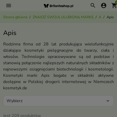
menu
search
account_circle
shopping_ca
Strona główna
ZNAJDŹ SWOJĄ ULUBIONĄ MARKĘ
A
Apis
Apis
Rodzinna firma od 28 lat produkująca wielofunkcyjnie
działające kosmetyki pielęgnacyjne do twarzy, ciała i
włosów. Technologie opracowywane są od podstaw i
stanowią połączenie najlepszych naturalnych składników z
najnowszymi osiągnięciami biotechnologii i kosmetologii.
Kosmetyki marki Apis bogate w składniki aktywne
dostępne w Polskiej drogerii internetowej w Niemczech
kosmetyk.de
Wybierz
expand_more
Jest 209 produktów.