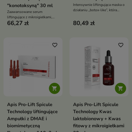
"konotoksyną" 30 ml
Intensywnie liftingująca maska o
działaniu „botox-like”, która
Zaawansowane serum
natychmiast wygładza, napina i
liftingujące z mikroigiełkami,
regeneruje skórę
66,27 zł
80,49 zł
które intensywnie wygładza,
napina skórę i modeluje owal
twarzy
favorite_border
favorite_border


Apis Pro-Lift Spicule
Apis Pro-Lift Spicule
Technology liftingujące
Technology Kwas
Ampułki z DMAE i
laktobionowy + Kwas
biomimetyczną
fitowy z mikroigiełkami