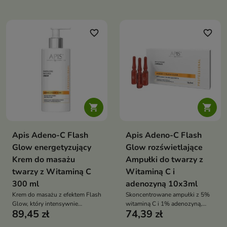
skórze świeży blask
oznaki zmęczenia i nadaje skórze
natychmiastowy efekt glow
favorite_border
favorite_border


Apis Adeno-C Flash
Apis Adeno-C Flash
Glow energetyzujący
Glow rozświetlające
Krem do masażu
Ampułki do twarzy z
twarzy z Witaminą C
Witaminą C i
300 ml
adenozyną 10x3ml
Krem do masażu z efektem Flash
Skoncentrowane ampułki z 5%
Glow, który intensywnie
witaminą C i 1% adenozyną,
89,45 zł
74,39 zł
regeneruje, nawilża i nadaje
które intensywnie rozświetlają,
skórze natychmiastowy,
nawilżają i przywracają skórze