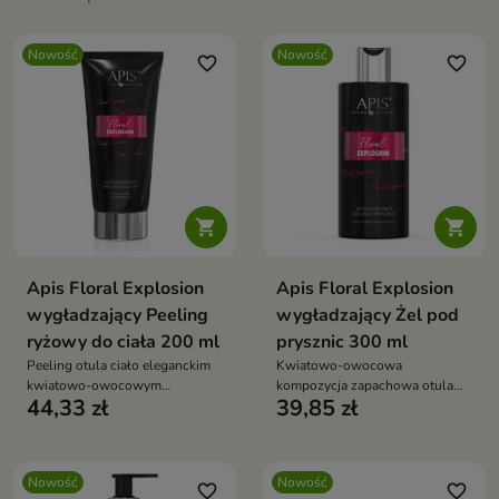
Nowość
Nowość
favorite_border
favorite_border


Apis Floral Explosion
Apis Floral Explosion
wygładzający Peeling
wygładzający Żel pod
ryżowy do ciała 200 ml
prysznic 300 ml
Peeling otula ciało eleganckim
Kwiatowo-owocowa
kwiatowo-owocowym
kompozycja zapachowa otula
44,33 zł
39,85 zł
zapachem, zamieniając
ciało subtelnym aromatem,
codzienną pielęgnację w
zapewniając uczucie świeżości
wyjątkowy rytuał SPA.
na długi czas.
Nowość
Nowość
favorite_border
favorite_border