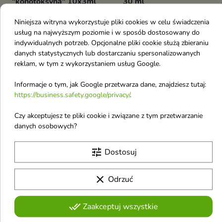
"konotoksyną" 10x3ml
30 ml
Skoncentrowane ampułki z 5%
Zaawansowany preparat
witaminą C i 1% adenozyny,
złuszczająco-liftingujący z
Niniejsza witryna wykorzystuje pliki cookies w celu świadczenia
75,62 zł
60,57 zł
które intensywnie rozświetlają,
mikroigiełkami i kwasami, który
usług na najwyższym poziomie i w sposób dostosowany do
nawilżają i przywracają skórze
wygładza, regeneruje i
indywidualnych potrzeb. Opcjonalne pliki cookie służą zbieraniu
zdrowy blask
intensywnie odmładza wygląd
danych statystycznych lub dostarczaniu spersonalizowanych
skóry
reklam, w tym z wykorzystaniem usług Google.
favorite_border
favorite_border
Informacje o tym, jak Google przetwarza dane, znajdziesz tutaj:
https://business.safety.google/privacy/
.
Czy akceptujesz te pliki cookie i związane z tym przetwarzanie
danych osobowych?


tune
Dostosuj
Apis Crystal Skin
Apis Crystal Skin
clear
Odrzuć
rozświetlający Tonik do
Kremo-maska do
twarzy z efektem Glass
twarzy na noc z
Skin 150 ml
efektem Glass Skin 50
done_all
Zaakceptuj wszystkie
Tonik w mgiełce, który
ml