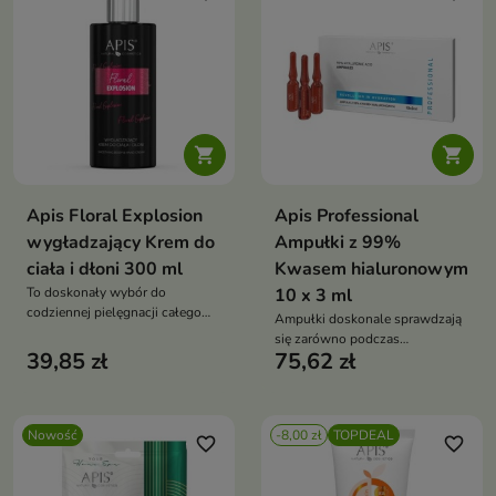


Apis Floral Explosion
Apis Professional
wygładzający Krem do
Ampułki z 99%
ciała i dłoni 300 ml
Kwasem hialuronowym
To doskonały wybór do
10 x 3 ml
codziennej pielęgnacji całego
Ampułki doskonale sprawdzają
ciała i dłoni dla osób, które cenią
się zarówno podczas
skuteczne działanie oraz
39,85 zł
75,62 zł
profesjonalnych zabiegów
długotrwały, elegancki zapach.
kosmetycznych, jak i w
codziennej pielęgnacji domowej.
Nowość
-8,00 zł
TOPDEAL
favorite_border
favorite_border