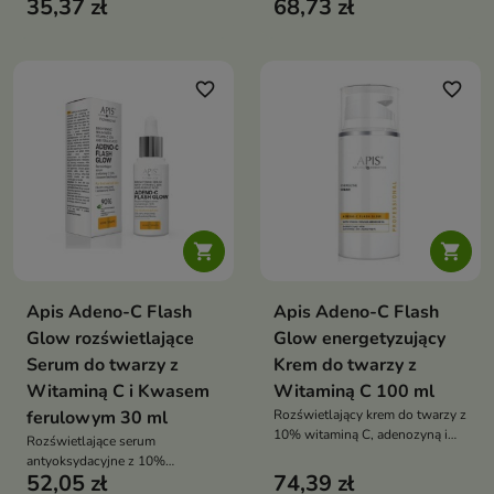
35,37 zł
68,73 zł
intensywnie nawilża i nadaje
witaminą C, który wygładza,
cerze świetlisty blask – nawet
rozświetla i wyrównuje koloryt
bez makijażu
skóry
favorite_border
favorite_border


Apis Adeno-C Flash
Apis Adeno-C Flash
Glow rozświetlające
Glow energetyzujący
Serum do twarzy z
Krem do twarzy z
Witaminą C i Kwasem
Witaminą C 100 ml
ferulowym 30 ml
Rozświetlający krem do twarzy z
10% witaminą C, adenozyną i
Rozświetlające serum
mocznikiem, który intensywnie
antyoksydacyjne z 10%
nawilża, wygładza i przywraca
52,05 zł
74,39 zł
witaminą C, które redukuje