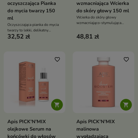
oczyszczająca Pianka
wzmacniająca Wcierka
do mycia twarzy 150
do skóry głowy 150 ml
ml
Wcierka do skóry głowy
wzmacniająco-stymulująca
Oczyszczająca pianka do mycia
wzrost włosów to
twarzy to lekki, delikatny
zaawansowany kosmetyk, który
32,52 zł
48,81 zł
kosmetyk do codziennego
pobudza cebulki, ogranicza
oczyszczania cery trądzikowej,
wypadanie i wspiera
tłustej i mieszanej. Skutecznie
zagęszczenie włosów.
usuwa zanieczyszczenia i
Wzmacnia skórę głowy,
nadmiar sebum, jednocześnie
favorite_border
favorite_border
poprawia kondycję włosów i
nawilżając i łagodząc skórę
przywraca im zdrowy wygląd


Apis PICK'N'MIX
Apis PICK'N'MIX
olejkowe Serum na
malinowa
końcówki do włosów
wygładzająca