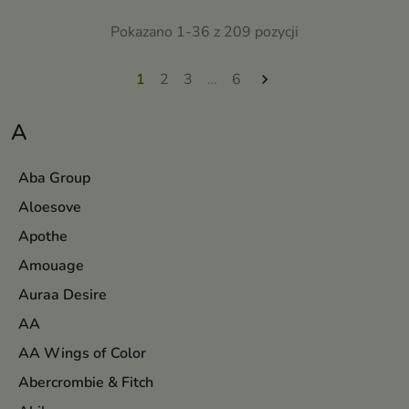
Pokazano 1-36 z 209 pozycji
1
2
3
…
6

A
Aba Group
Aloesove
Apothe
Amouage
Auraa Desire
AA
AA Wings of Color
Abercrombie & Fitch