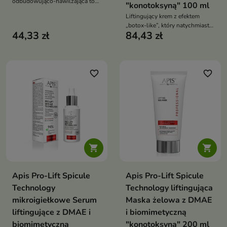
odbudowująco-nawilżająca to
"konotoksyną" 100 ml
intensywnie regenerujący
Liftingujący krem z efektem
kosmetyk do pielęgnacji włosów
„botox-like”, który natychmiast
suchych, zniszczonych i
44,33 zł
84,43 zł
wygładza skórę, poprawia jej
łamliwych. Wzmacnia strukturę
napięcie i kontur twarzy
włosów, przywraca im
elastyczność, blask oraz
jedwabistą gładkość
favorite_border
favorite_border


Apis Pro-Lift Spicule
Apis Pro-Lift Spicule
Technology
Technology liftingująca
mikroigiełkowe Serum
Maska żelowa z DMAE
liftingujące z DMAE i
i biomimetyczną
biomimetyczną
"konotoksyną" 200 ml