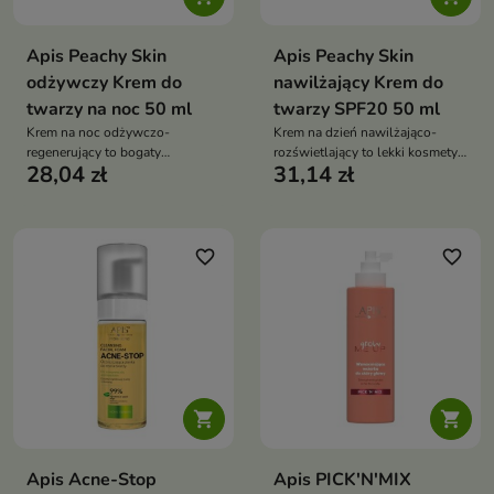
Apis Peachy Skin
Apis Peachy Skin
odżywczy Krem do
nawilżający Krem do
twarzy na noc 50 ml
twarzy SPF20 50 ml
Krem na noc odżywczo-
Krem na dzień nawilżająco-
regenerujący to bogaty
rozświetlający to lekki kosmetyk,
28,04 zł
31,14 zł
kosmetyk, który intensywnie
który intensywnie nawilża,
regeneruje, nawilża i wygładza
wygładza i przywraca cerze
skórę podczas snu. Przywraca
naturalny blask. Sprawia, że
jej elastyczność i naturalny
skóra staje się świeża, miękka i
blask, dzięki czemu rano
promienna każdego dnia
favorite_border
favorite_border
wygląda świeżo i promiennie


Apis Acne-Stop
Apis PICK'N'MIX