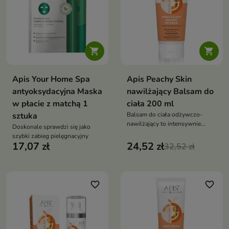


Apis Your Home Spa
Apis Peachy Skin
antyoksydacyjna Maska
nawilżający Balsam do
w płacie z matchą 1
ciała 200 ml
sztuka
Balsam do ciała odżywczo-
nawilżający to intensywnie
Doskonale sprawdzi się jako
pielęgnujący kosmetyk, który
szybki zabieg pielęgnacyjny
wygładza, uelastycznia i
17,07 zł
24,52 zł
32,52 zł
przywraca skórze zdrowy blask.
Pozostawia ją miękką,
nawilżoną i pachnącą soczystą
brzoskwinią
favorite_border
favorite_border