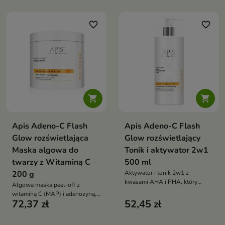
promienny blask
zdrowy blask
favorite_border
favorite_border


Apis Adeno-C Flash
Apis Adeno-C Flash
Glow rozświetlająca
Glow rozświetlający
Maska algowa do
Tonik i aktywator 2w1
twarzy z Witaminą C
500 ml
200 g
Aktywator i tonik 2w1 z
kwasami AHA i PHA, który
Algowa maska peel-off z
delikatnie złuszcza, nawilża i
witaminą C (MAP) i adenozyną,
przywraca skórze naturalny
72,37 zł
52,45 zł
która intensywnie rozświetla,
blask
nawilża i poprawia elastyczność
skóry.