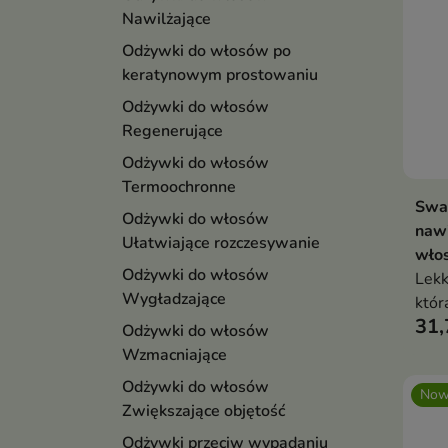
Nawilżające
Odżywki do włosów po
keratynowym prostowaniu
Odżywki do włosów
Regenerujące
Odżywki do włosów
Termoochronne
Swa
Odżywki do włosów
naw
Ułatwiające rozczesywanie
wło
Odżywki do włosów
Lekk
Wygładzające
któr
31,
naty
Odżywki do włosów
wygł
Wzmacniające
codz
Odżywki do włosów
Now
Zwiększające objętość
Odżywki przeciw wypadaniu