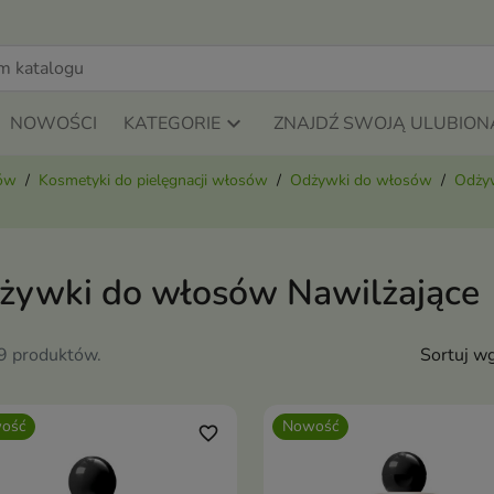
NOWOŚCI
KATEGORIE
ZNAJDŹ SWOJĄ ULUBION
sów
Kosmetyki do pielęgnacji włosów
Odżywki do włosów
Odżyw
żywki do włosów Nawilżające
49 produktów.
Sortuj wg
ość
Nowość
favorite_border