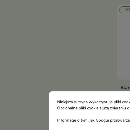
-16
Star
wyg
Odż
Niniejsza witryna wykorzystuje pliki c
150
Opcjonalne pliki cookie służą zbierani
Odży
Informacje o tym, jak Google przetwarza 
Boss
37,
nawi