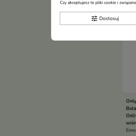
Czy akceptujesz te pliki cookie i związ
redu
blas
tune
Dostosuj
-16
bou
Only
Bal
Odż
wiś
Emo