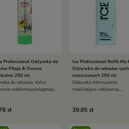
a Professional Odżywka do
Ice Professional Refill My 
Dodaj do koszyka
Dodaj do koszy


sów Pitaja & Owoce
Odżywka do włosów suchy
ikalne 250 ml
zniszczonych 250 ml
wka do włosów, która
Odżywka intensywnie
wnia codzienną pielęgnację
nawilżająca i odżywcza,
ów potrzebujących
przeznaczona do pielęgnacj
lżenia, wygładzenia i
włosów suchych, osłabionyc
78 zł
39,85 zł
wienia.
zniszczonych.