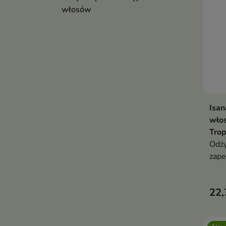
włosów
Isan
wło
Trop
Odży
zape
włos
nawi
22,
odży