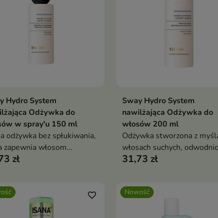
y Hydro System
Sway Hydro System
Dodaj do koszyka
Dodaj do koszy


ilżająca Odżywka do
nawilżająca Odżywka do
sów w spray'u 150 ml
włosów 200 ml
a odżywka bez spłukiwania,
Odżywka stworzona z myśl
a zapewnia włosom
włosach suchych, odwodni
73 zł
31,73 zł
chmiastowe nawilżenie,
i pozbawionych blasku.
adzenie i ułatwia ich
ienną pielęgnację.
ość
Nowość
favorite_border