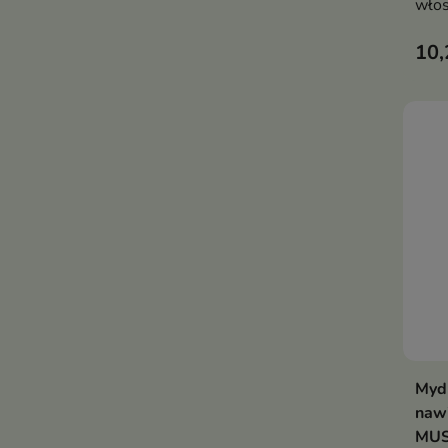
włos
inte
10,
pusz
zap
Mydl
naw
MUSE