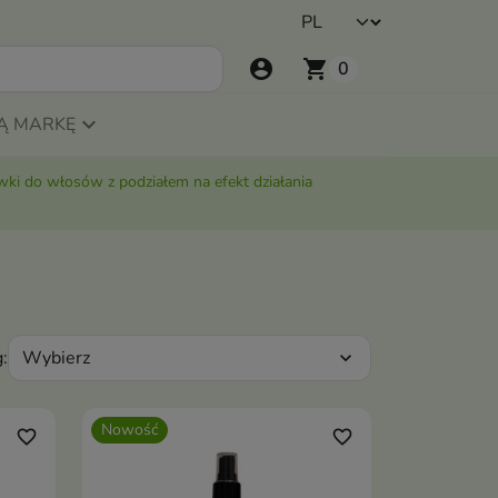
account_circle
shopping_cart
0
Ą MARKĘ
ki do włosów z podziałem na efekt działania
Wybierz
:
expand_more
Nowość
favorite_border
favorite_border