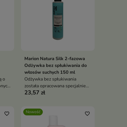
Marion Natura Silk 2-fazowa
ka
Dodaj do koszyka

Odżywka bez spłukiwania do
włosów suchych 150 ml
ą o
Odżywka bez spłukiwania
onych
została opracowana specjalnie
23,57 zł
dla włosów suchych,
wymagających nawilżenia i
regenerującej pielęgnacji.
Nowość
favorite_border
favorite_border