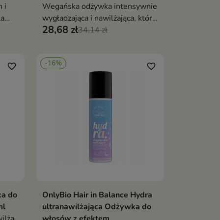
 i
Wegańska odżywka intensywnie
ka
wygładzająca i nawilżająca, która
28,68 zł
osy
przywraca włosom lustrzany
34,14 zł
 i
blask, miękkość i jedwabiste
 i
wykończenie
-16%
favorite_border
favorite_border
ka do
OnlyBio Hair in Balance Hydra
ka
Dodaj do koszyka

ml
ultranawilżająca Odżywka do
ilża,
włosów z efektem