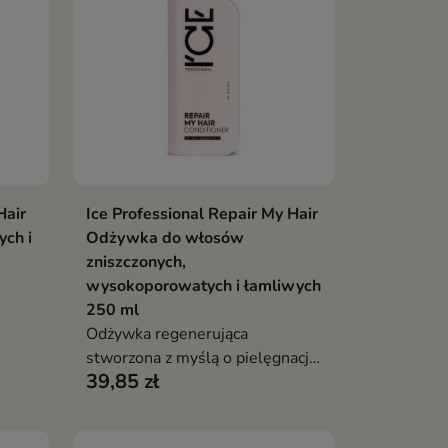
Hair
Ice Professional Repair My Hair
ka
Dodaj do koszyka

ch i
Odżywka do włosów
zniszczonych,
wysokoporowatych i łamliwych
250 ml
i
Odżywka regenerująca
h i
stworzona z myślą o pielęgnacji
39,85 zł
włosów osłabionych, suchych i
podatnych na łamanie.