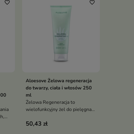
favorite_border
favorite_border
Aloesove Żelowa regeneracja
ka
Dodaj do koszyka

do twarzy, ciała i włosów 250
200
ml
Żelowa Regeneracja to
ania
wielofunkcyjny żel do pielęgnacji
h,
twarzy, ciała i włosów, który
50,43 zł
o
intensywnie nawilża, koi
podrażnienia, wspiera