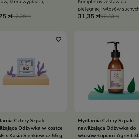
ów, która wygładza,
Kompletny zestaw do
nsywnie nawilża i ogranicza
pielęgnacji włosów suchych
25 zł
31,35 zł
enie, otulając pasma
12,20 zł
zniszczonych, który intens
38,23 zł
achem Pawełka wiśniowego
nawilża, regeneruje i popra
strukturę włosów od nasad
po końce
favorite_border
arnia Cztery Szpaki
Mydlarnia Cztery Szpaki
Dodaj do koszyka
Dodaj do koszy


ilżająca Odżywka w kostce
nawilżająca Odżywka do
 x Kasia Sienkiewicz 55 g
włosów Łopian i Agrest 3