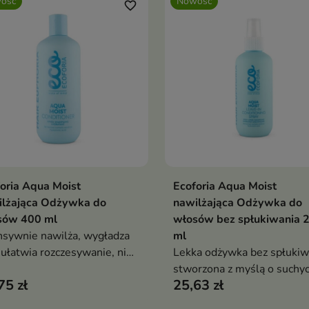
ość
Nowość
favorite_border
oria Aqua Moist
Ecoforia Aqua Moist
Dodaj do koszyka
Dodaj do koszy


ilżająca Odżywka do
nawilżająca Odżywka do
sów 400 ml
włosów bez spłukiwania 
nsywnie nawilża, wygładza
ml
 ułatwia rozczesywanie, nie
Lekka odżywka bez spłukiw
ążając przy tym pasm.
stworzona z myślą o suchyc
75 zł
25,63 zł
odwodnionych i trudnych d
ujarzmienia włosach