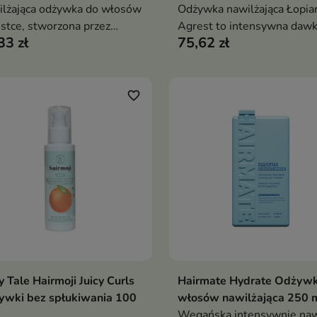
lżająca odżywka do włosów
Odżywka nawilżająca Łopian
stce, stworzona przez
Agrest to intensywna daw
33 zł
75,62 zł
ry Szpaki i Kasię
wilgoci i wygładzenia — wł
kiewicz — wygładza,
stają się miękkie, sprężyste
kcza i odżywia włosy,
pełne blasku, bez obciążenia
ocześnie będąc ekologiczną
bez efektu oklapnięcia
favorite_border
rnatywą dla tradycyjnych
uktów w butelce
y Tale Hairmoji Juicy Curls
Hairmate Hydrate Odżyw
Dodaj do koszyka
Dodaj do koszy


ywki bez spłukiwania 100
włosów nawilżająca 250 
Wegańska intensywnie naw