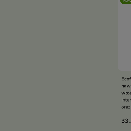
Now
Ecof
naw
wło
Inte
oraz
obci
33,