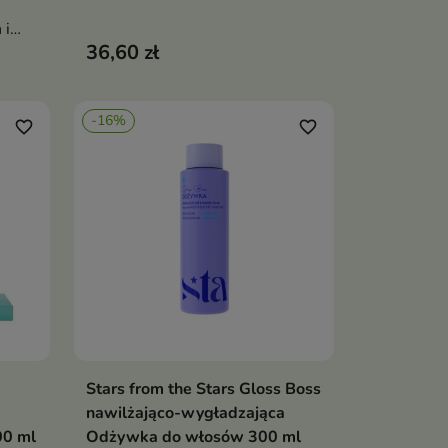
intensywnie nawilża, wygładza
 i
włosy i wspiera równowagę
36,60 zł
ywnie
skóry głowy
wia
y aż
-16%
favorite_border
favorite_border
Stars from the Stars Gloss Boss
ka
Dodaj do koszyka

nawilżająco-wygładzająca
00 ml
Odżywka do włosów 300 ml