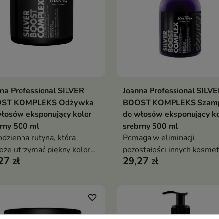
na Professional SILVER
Joanna Professional SILVE
Dodaj do koszyka
Dodaj do koszy


ST KOMPLEKS Odżywka
BOOST KOMPLEKS Szam
łosów eksponujący kolor
do włosów eksponujący ko
rny 500 ml
srebrny 500 ml
odzienna rutyna, która
Pomaga w eliminacji
że utrzymać piękny kolor
pozostałości innych kosme
27 zł
29,27 zł
sów
do włosów, co przyczynia si
utrzymania czystości i pięk
koloru
favorite_border