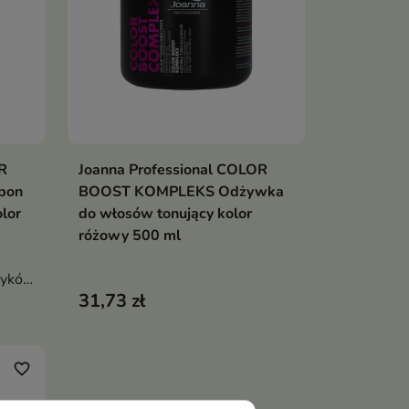
R
Joanna Professional COLOR
ka
Dodaj do koszyka

pon
BOOST KOMPLEKS Odżywka
lor
do włosów tonujący kolor
różowy 500 ml
tyków
31,73 zł
ę do
na
favorite_border