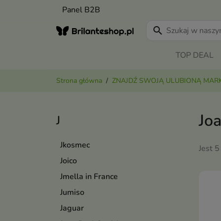
Panel B2B
search
TOP DEAL
Strona główna
ZNAJDŹ SWOJĄ ULUBIONĄ MAR
Jo
J
Jkosmec
Jest 5
Joico
Jmella in France
Jumiso
Jaguar