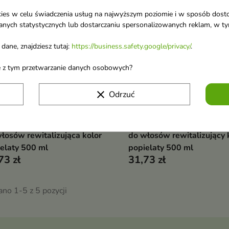
ookies w celu świadczenia usług na najwyższym poziomie i w sposób dos
u danych statystycznych lub dostarczaniu spersonalizowanych reklam, w 
dane, znajdziesz tutaj:
https://business.safety.google/privacy/
.
ane z tym przetwarzanie danych osobowych?
clear
Odrzuć
nna Professional COLOR
Joanna Professional COL
Dodaj do koszyka
Dodaj do koszy


ST KOMPLEKS Odżywka
BOOST KOMPLEKS Szam
łosów rewitalizująca kolor
do włosów rewitalizujący 
elaty 500 ml
popielaty 500 ml
73 zł
31,73 zł
no 1-5 z 5 pozycji