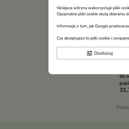
Niniejsza witryna wykorzystuje pliki c
Opcjonalne pliki cookie służą zbierani
Informacje o tym, jak Google przetwarza 
Czy akceptujesz te pliki cookie i związ
tune
Dostosuj
Joa
BOO
do w
popi
31,
Pokaza