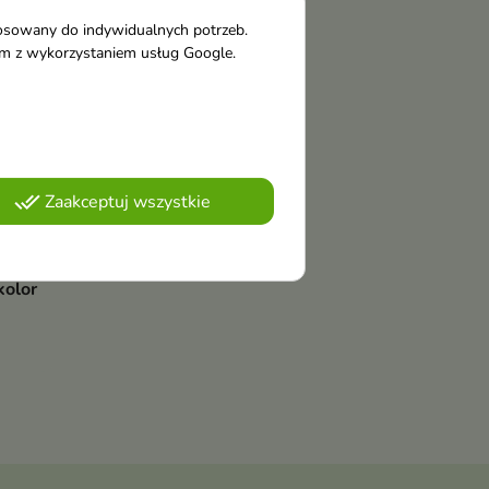
tosowany do indywidualnych potrzeb.
tym z wykorzystaniem usług Google.
done_all
Zaakceptuj wszystkie
OR
ka
pon
kolor