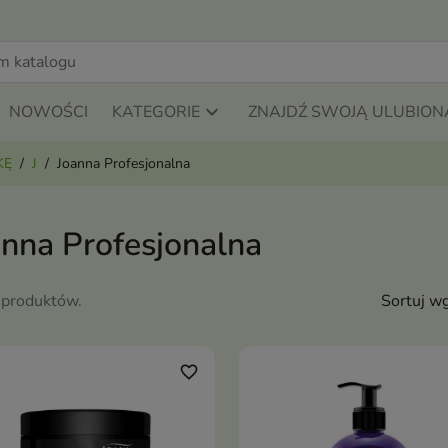
NOWOŚCI
KATEGORIE
ZNAJDŹ SWOJĄ ULUBION
KĘ
J
Joanna Profesjonalna
anna Profesjonalna
 produktów.
Sortuj wg
favorite_border