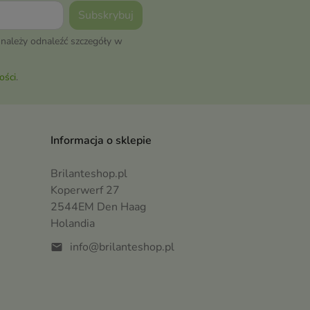
należy odnaleźć szczegóły w
ości
.
Informacja o sklepie
Brilanteshop.pl
Koperwerf 27
2544EM Den Haag
Holandia
info@brilanteshop.pl
mail