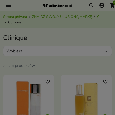
menu
search
account_circle
shopping_ca
Strona główna
ZNAJDŹ SWOJĄ ULUBIONĄ MARKĘ
C
Clinique
Clinique
Wybierz
expand_more
Jest 5 produktów.
favorite_border
favorite_border