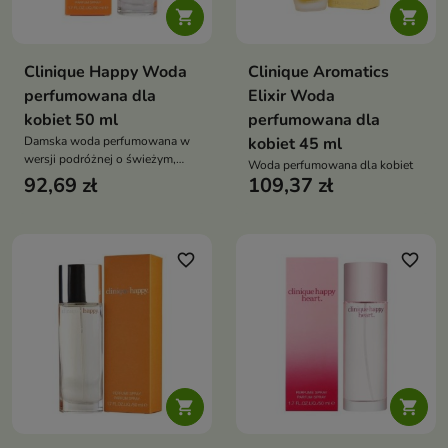


Clinique Happy Woda
Clinique Aromatics
perfumowana dla
Elixir Woda
kobiet 50 ml
perfumowana dla
Damska woda perfumowana w
kobiet 45 ml
wersji podróżnej o świeżym,
Woda perfumowana dla kobiet
cytrusowo-kwiatowym zapachu
92,69 zł
109,37 zł
z jabłkiem, grejpfrutem, różą i
piżmem. Idealna na wiosnę i lato
favorite_border
favorite_border

