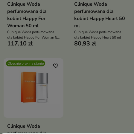
Clinique Woda
Clinique Woda
perfumowana dla
perfumowana dla
kobiet Happy For
kobiet Happy Heart 50
Woman 50 ml
ml
Clinique Woda perfumowana
Clinique Woda perfumowana
dla kobiet Happy For Woman 50
dla kobiet Happy Heart 50 ml
117,10 zł
80,93 zł
ml
Obecnie brak na stanie
favorite_border
Clinique Woda
perfumowana dla