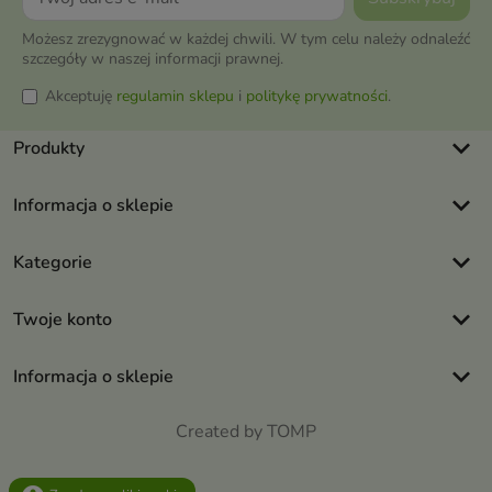
Możesz zrezygnować w każdej chwili. W tym celu należy odnaleźć
szczegóły w naszej informacji prawnej.
Akceptuję
regulamin sklepu
i
politykę prywatności
.
keyboard_arrow_down
Produkty
keyboard_arrow_down
Informacja o sklepie
keyboard_arrow_down
Kategorie
keyboard_arrow_down
Twoje konto
keyboard_arrow_down
Informacja o sklepie
Created by TOMP