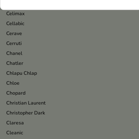
Catrice
Celimax
Cellabic
Cerave
Cerruti
Chanel
Chatler
Chlapu Chlap
Chloe
Chopard
Christian Laurent
Christopher Dark
Claresa
Cleanic