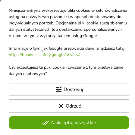
kobiet Happy 30 ml
Niniejsza witryna wykorzystuje pliki cookies w celu świadczenia
Woda toaletowa dla kobiet
usług na najwyższym poziomie i w sposób dostosowany do
60,57 zł
indywidualnych potrzeb. Opcjonalne pliki cookie służą zbieraniu
danych statystycznych lub dostarczaniu spersonalizowanych
reklam, w tym z wykorzystaniem usług Google.
Pokazano 1-5 z 5 pozycji
C
Informacje o tym, jak Google przetwarza dane, znajdziesz tutaj:
https://business.safety.google/privacy/
.
Carmex
Czy akceptujesz te pliki cookie i związane z tym przetwarzanie
Cosnori
danych osobowych?
CP-1
tune
Dostosuj
Cabotine
Cacharel
clear
Odrzuć
Calvin Klein
Cantu
done_all
Zaakceptuj wszystkie
Carolina Herrera