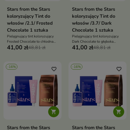
Stars from the Stars
Stars from the Stars
koloryzujący Tint do
koloryzujący Tint do
włosów /2.1/ Frosted
włosów /3.7/ Dark
Chocolate 1 sztuka
Chocolate 1 sztuka
Pielęgnujący tint koloryzujący
Pielęgnujący tint koloryzujący
Frosted Chocolate to chłodna
Dark Chocolate to głęboka
41,00 zł
41,00 zł
koloryzacja, która nadaje
48,81 zł
koloryzacja, która nadaje
48,81 zł
włosom popielatoczekoladowy
włosom intensywny
odcień, połysk i eleganckie
czekoladowy odcień, połysk i
wykończenie
zdrowy wygląd
-16%
-16%
favorite_border
favorite_border


Stars from the Stars
Stars from the Stars