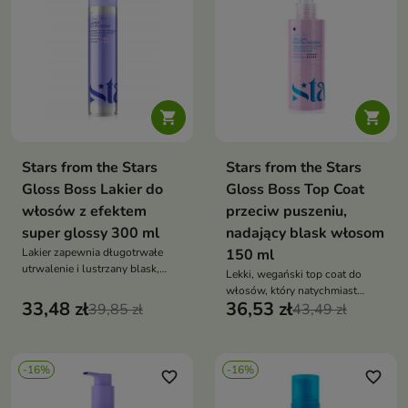


Stars from the Stars
Stars from the Stars
Gloss Boss Lakier do
Gloss Boss Top Coat
włosów z efektem
przeciw puszeniu,
super glossy 300 ml
nadający blask włosom
Lakier zapewnia długotrwałe
150 ml
utrwalenie i lustrzany blask,
Lekki, wegański top coat do
pozostawiając włosy elastyczne
włosów, który natychmiast
i odporne na puszenie
33,48 zł
36,53 zł
39,85 zł
wygładza pasma, nadaje
43,49 zł
lustrzany blask i chroni przed
puszeniem przez cały dzień
-16%
-16%
favorite_border
favorite_border