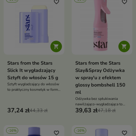
subtelnym, eleganckim
elastyczne utrwalenie bez efektu
favorite_border
favorite_border
połyskiem
sztywności


Stars from the Stars
Stars from the Stars
Slick It wygładzający
Slay&Spray Odżywka
Sztyft do włosów 15 g
w spray'u z efektem
Sztyft wygładzający do włosów
glossy bombshell 150
to praktyczny kosmetyk w formie
ml
sticka, który natychmiast
Odżywka bez spłukiwania
ujarzmia baby hair, wygładza
nawilżająco-wygładzająca to
puszące się włosy i nadaje im
37,24 zł
39,63 zł
44,33 zł
ultranawilżający spray, który
47,18 zł
efekt glossy. Idealny do szybkich
natychmiast wygładza włosy,
poprawek i stylizacji typu sleek
nadaje im intensywny połysk i
look
ułatwia rozczesywanie. Idealny
-16%
-16%
do włosów suchych, matowych
favorite_border
favorite_border