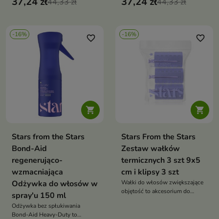
37,24 zł
37,24 zł
44,33 zł
nawilżająca pielęgnacja, która
44,33 zł
redukuje puszenie, dodaje
blasku i zapewnia efekt sleek &
bouncy
-16%
-16%
favorite_border
favorite_border


Stars from the Stars
Stars From the Stars
Bond-Aid
Zestaw wałków
regenerująco-
termicznych 3 szt 9x5
wzmacniająca
cm i klipsy 3 szt
Odżywka do włosów w
Wałki do włosów zwiększające
objętość to akcesorium do
spray'u 150 ml
stylizacji, które unosi włosy u
Odżywka bez spłukiwania
nasady i nadaje im spektakularną
Bond-Aid Heavy-Duty to
objętość. Pozwalają uzyskać