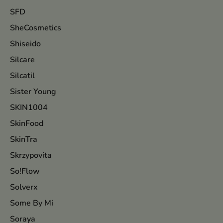
SFD
SheCosmetics
Shiseido
Silcare
Silcatil
Sister Young
SKIN1004
SkinFood
SkinTra
Skrzypovita
So!Flow
Solverx
Some By Mi
Soraya