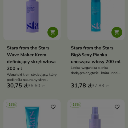


Stars from the Stars
Stars from the Stars
Wave Maker Krem
Big&Sexy Pianka
definiujący skręt włosa
unosząca włosy 200 ml
200 ml
Lekka, wegańska pianka
dodająca objętości, która unosi
Wegański krem stylizujący, który
włosy u nasady, utrwala fryzurę i
podkreśla naturalny skręt
pozostawia pasma sprężyste
30,75 zł
31,78 zł
włosów, zwiększa sprężystość i
36,60 zł
37,83 zł
oraz lśniące
ogranicza puszenie, zapewniając
efekt bouncy przez cały dzień
-16%
-16%
favorite_border
favorite_border