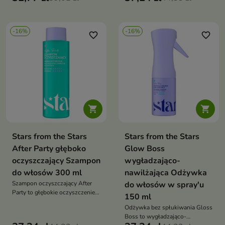
wody
odblokowuje mieszki włosowe i
przywraca świeżość.
-16%
-16%
favorite_border
favorite_border


Stars from the Stars
Stars from the Stars
After Party głęboko
Glow Boss
oczyszczający Szampon
wygładzająco-
do włosów 300 ml
nawilżająca Odżywka
Szampon oczyszczający After
do włosów w spray'u
Party to głębokie oczyszczenie
150 ml
skóry głowy i włosów, które
Odżywka bez spłukiwania Gloss
usuwa nadmiar sebum, resztki
Boss to wygładzająco-
stylizacji i przywraca objętość