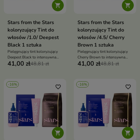


Stars from the Stars
Stars from the Stars
koloryzujący Tint do
koloryzujący Tint do
włosów /1.0/ Deepest
włosów /4.5/ Cherry
Black 1 sztuka
Brown 1 sztuka
Pielęgnujący tint koloryzujący
Pielęgnujący tint koloryzujący
Deepest Black to intensywna
Cherry Brown to intensywna
41,00 zł
41,00 zł
koloryzacja, która nadaje
48,81 zł
koloryzacja, która nadaje
48,81 zł
włosom głęboki, czarny odcień i
włosom wiśniowo-brązowy
lustrzany połysk, jednocześnie
odcień, pełen blasku i głębi,
je pielęgnując
jednocześnie je pielęgnując
-16%
-16%
favorite_border
favorite_border

