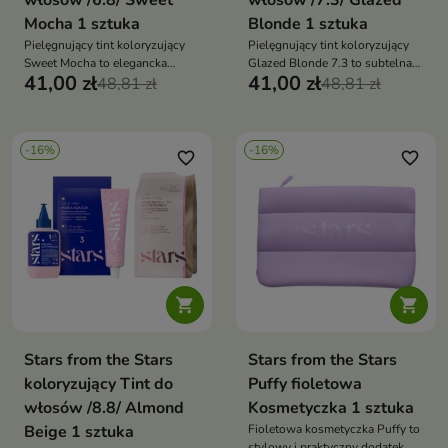
włosów /6.8/ Sweet
włosów /7.3/ Glazed
Mocha 1 sztuka
Blonde 1 sztuka
Pielęgnujący tint koloryzujący
Pielęgnujący tint koloryzujący
Sweet Mocha to elegancka
Glazed Blonde 7.3 to subtelna
41,00 zł
41,00 zł
koloryzacja, która nadaje
48,81 zł
koloryzacja, która nadaje
48,81 zł
włosom brązowo-beżowy
włosom naturalny, beżowy
odcień, połysk i zdrowy wygląd
odcień z efektem świetlistego
blasku
-16%
-16%
favorite_border
favorite_border


Stars from the Stars
Stars from the Stars
koloryzujący Tint do
Puffy fioletowa
włosów /8.8/ Almond
Kosmetyczka 1 sztuka
Beige 1 sztuka
Fioletowa kosmetyczka Puffy to
stylowy i praktyczny dodatek,