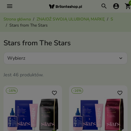
menu
search
account_circle
shopping_ca
Strona główna
ZNAJDŹ SWOJĄ ULUBIONĄ MARKĘ
S
Stars from The Stars
Stars from The Stars
Wybierz
expand_more
Jest 46 produktów.
-16%
-16%
favorite_border
favorite_border