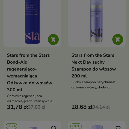
i plączących się.


Stars from the Stars
Stars from the Stars
Bond-Aid
Next Day suchy
regenerująco-
Szampon do włosów
wzmacniająca
200 ml
Odżywka do włosów
Suchy szampon natychmiast
odświeża włosy, dodaje
300 ml
objętości i unosi je u nasady —
Odżywka regenerująco-
bez użycia wody
wzmacniająca to intensywnie
31,78 zł
28,68 zł
odbudowujący kosmetyk do
37,83 zł
34,14 zł
włosów bardzo zniszczonych i
osłabionych. Wzmacnia
strukturę włosa, wygładza
-16%
-16%
pasma i chroni je przed
favorite_border
favorite_border