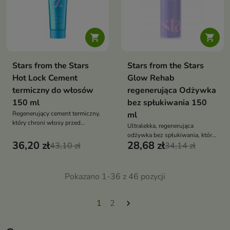


Stars from the Stars
Stars from the Stars
Hot Lock Cement
Glow Rehab
termiczny do włosów
regenerująca Odżywka
150 ml
bez spłukiwania 150
Regenerujący cement termiczny,
ml
który chroni włosy przed
Ultralekka, regenerująca
wysoką temperaturą, wzmacnia
odżywka bez spłukiwania, która
je i nadaje im efekt lustrzanego
36,20 zł
28,68 zł
43,10 zł
wygładza włosy, ułatwia
34,14 zł
blasku
rozczesywanie i przywraca im
naturalny, zdrowy blask.
Pokazano 1-36 z 46 pozycji
1
2
