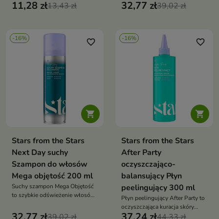
poprawia ich elastyczność i
11,28 zł
32,77 zł
13,43 zł
i objętość bez użycia wody, które
39,02 zł
przywraca im zdrowy wygląd
dodatkowo podkreśla kolor u
nasady
-16%
-16%
favorite_border
favorite_border


Stars from the Stars
Stars from the Stars
Next Day suchy
After Party
Szampon do włosów
oczyszczająco-
Mega objętość 200 ml
balansujący Płyn
Suchy szampon Mega Objętość
peelingujący 300 ml
to szybkie odświeżenie włosów,
Płyn peelingujący After Party to
które dodaje im spektakularnej
oczyszczająca kuracja skóry
objętości i lekkości bez użycia
32,77 zł
37,24 zł
39,02 zł
głowy, która reguluje sebum,
44,33 zł