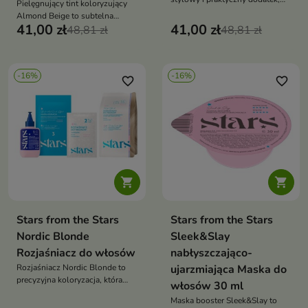
Pielęgnujący tint koloryzujący
który ułatwia przechowywanie
Almond Beige to subtelna
kosmetyków i akcesoriów na co
41,00 zł
41,00 zł
koloryzacja, która nadaje
48,81 zł
48,81 zł
dzień oraz w podróży
włosom jasny, kremowo-
beżowy odcień i naturalny,
świetlisty wygląd
-16%
-16%
favorite_border
favorite_border


Stars from the Stars
Stars from the Stars
Nordic Blonde
Sleek&Slay
Rozjaśniacz do włosów
nabłyszczająco-
Rozjaśniacz Nordic Blonde to
ujarzmiająca Maska do
precyzyjna koloryzacja, która
włosów 30 ml
rozjaśnia włosy i nadaje im
Maska booster Sleek&Slay to
chłodny, skandynawski odcień z