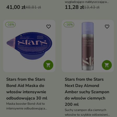
wygładzająco-nabłyszczająca
perłowym wykończeniem
41,00 zł
11,28 zł
48,81 zł
pielęgnacja, która redukuje
13,43 zł
puszenie, dodaje blasku i
ułatwia stylizację włosów
-16%
-16%
favorite_border
favorite_border


Stars from the Stars
Stars from the Stars
Bond Aid Maska do
Next Day Almond
włosów intensywnie
Amber suchy Szampon
odbudowująca 30 ml
do włosów ciemnych
Maska booster Bond-Aid to
200 ml
intensywnie odbudowująca
Suchy szampon dla ciemnych
kuracja, która wzmacnia włosy,
włosów to szybkie odświeżenie