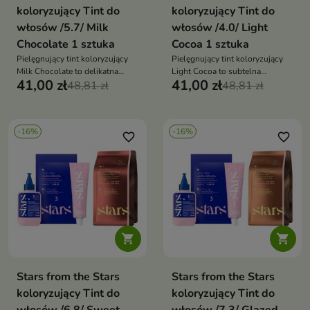
koloryzujący Tint do
koloryzujący Tint do
włosów /5.7/ Milk
włosów /4.0/ Light
Chocolate 1 sztuka
Cocoa 1 sztuka
Pielęgnujący tint koloryzujący
Pielęgnujący tint koloryzujący
Milk Chocolate to delikatna
Light Cocoa to subtelna
41,00 zł
41,00 zł
koloryzacja, która podkreśla
48,81 zł
koloryzacja, która rozświetla
48,81 zł
naturalny odcień włosów,
włosy delikatnym kakaowym
nadając im czekoladową głębię i
odcieniem i nadaje im kremowy
zdrowy blask
połysk
-16%
-16%
favorite_border
favorite_border


Stars from the Stars
Stars from the Stars
koloryzujący Tint do
koloryzujący Tint do