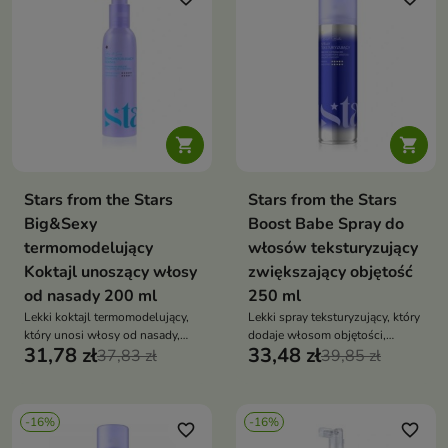
łamaniem, przywracając zdrowy
wygląd i blask


Stars from the Stars
Stars from the Stars
Big&Sexy
Boost Babe Spray do
termomodelujący
włosów teksturyzujący
Koktajl unoszący włosy
zwiększający objętość
od nasady 200 ml
250 ml
Lekki koktajl termomodelujący,
Lekki spray teksturyzujący, który
który unosi włosy od nasady,
dodaje włosom objętości,
31,78 zł
33,48 zł
zapewnia efekt „mega volume” i
37,83 zł
utrwala fryzurę i nadaje
39,85 zł
chroni pasma podczas stylizacji
pełniejszy wygląd bez
na ciepło
obciążania
-16%
-16%
favorite_border
favorite_border