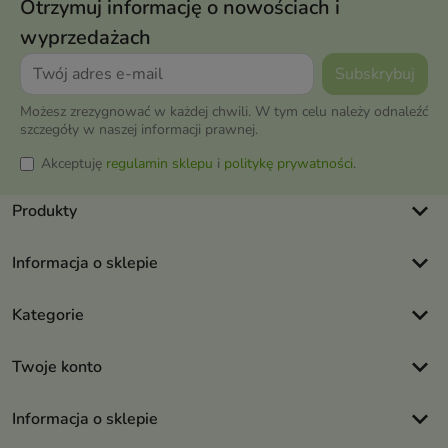
Otrzymuj informację o nowościach i
wyprzedażach
Możesz zrezygnować w każdej chwili. W tym celu należy odnaleźć
szczegóły w naszej informacji prawnej.
Akceptuję
regulamin sklepu
i
politykę prywatności
.
keyboard_arrow_down
Produkty
keyboard_arrow_down
Informacja o sklepie
keyboard_arrow_down
Kategorie
keyboard_arrow_down
Twoje konto
keyboard_arrow_down
Informacja o sklepie