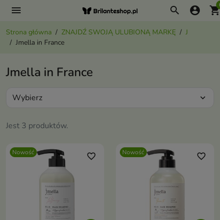
menu
search
account_circle
shopping_ca
Strona główna
ZNAJDŹ SWOJĄ ULUBIONĄ MARKĘ
J
Jmella in France
Jmella in France
Wybierz
expand_more
Jest 3 produktów.
Nowość
Nowość
favorite_border
favorite_border