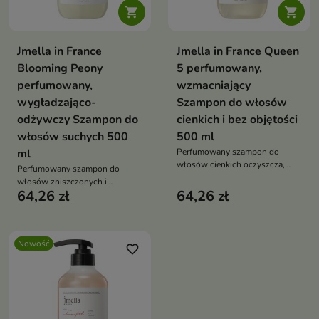


Jmella in France
Jmella in France Queen
Blooming Peony
5 perfumowany,
perfumowany,
wzmacniający
wygładzająco-
Szampon do włosów
odżywczy Szampon do
cienkich i bez objętości
włosów suchych 500
500 ml
ml
Perfumowany szampon do
włosów cienkich oczyszcza,
Perfumowany szampon do
odświeża i pozostawia pasma
włosów zniszczonych i
lekkie oraz miękkie w dotyku.
64,26 zł
64,26 zł
puszących się oczyszcza,
Formuła o łagodnym, lekko
odświeża i pozostawia pasma
kwaśnym pH, z gliceryną,
miękkie w dotyku. Formuła z
ekstraktami roślinnymi,
gliceryną, ekstraktami
aminokwasami i zapachem
Nowość
roślinnymi, aminokwasami i
favorite_border
aldehydów, jaśminu oraz białego
zapachem mandarynki, różowej
piżma wspiera codzienną
piwonii oraz białego piżma
pielęgnację włosów
wspiera codzienną pielęgnację
pozbawionych objętości
włosów bardzo suchych