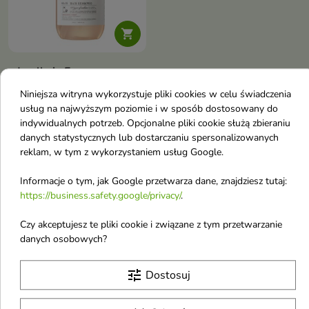

Jmella in France
Femme Fatale
Niniejsza witryna wykorzystuje pliki cookies w celu świadczenia
perfumowany,
usług na najwyższym poziomie i w sposób dostosowany do
nawilżający Szampon
indywidualnych potrzeb. Opcjonalne pliki cookie służą zbieraniu
do włosów
danych statystycznych lub dostarczaniu spersonalizowanych
reklam, w tym z wykorzystaniem usług Google.
przesuszonych 500 ml
Perfumowany szampon do
Informacje o tym, jak Google przetwarza dane, znajdziesz tutaj:
włosów przesuszonych
64,26 zł
oczyszcza, odświeża i
https://business.safety.google/privacy/
.
pozostawia pasma miękkie w
dotyku. Formuła o łagodnym,
Czy akceptujesz te pliki cookie i związane z tym przetwarzanie
lekko kwaśnym pH, z gliceryną,
Pokazano 1-3 z 3 pozycji
danych osobowych?
ekstraktami roślinnymi,
J
aminokwasami i zapachem litchi,
lilii oraz wanilii wspiera
tune
Dostosuj
codzienną pielęgnację włosów
Jkosmec