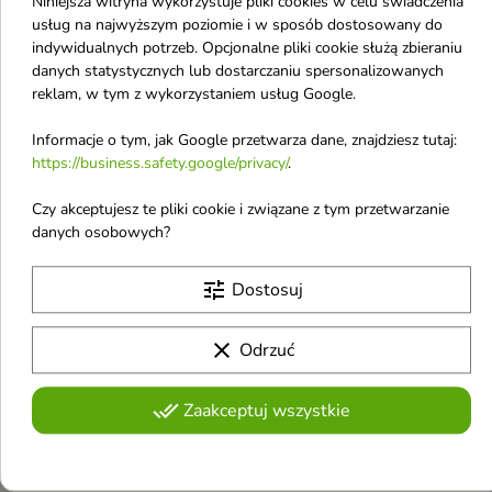
Niniejsza witryna wykorzystuje pliki cookies w celu świadczenia
AA Wings of Color
usług na najwyższym poziomie i w sposób dostosowany do
Abercrombie & Fitch
indywidualnych potrzeb. Opcjonalne pliki cookie służą zbieraniu
danych statystycznych lub dostarczaniu spersonalizowanych
Abib
reklam, w tym z wykorzystaniem usług Google.
Accoje
Informacje o tym, jak Google przetwarza dane, znajdziesz tutaj:
Adidas
https://business.safety.google/privacy/
.
Afnan
Czy akceptujesz te pliki cookie i związane z tym przetwarzanie
AirWick
danych osobowych?
Al Haramain
tune
Dostosuj
All Tigers
AllNutrition
clear
Odrzuć
Alpecin
Angel Schlesser
done_all
Zaakceptuj wszystkie
Antonio Banderas
Anua