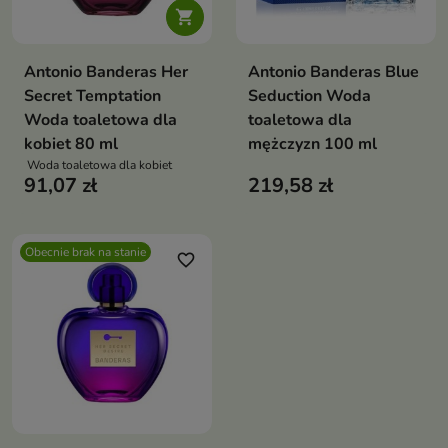

Antonio Banderas Her
Antonio Banderas Blue
Secret Temptation
Seduction Woda
Woda toaletowa dla
toaletowa dla
kobiet 80 ml
mężczyzn 100 ml
Woda toaletowa dla kobiet
91,07 zł
219,58 zł
Obecnie brak na stanie
favorite_border