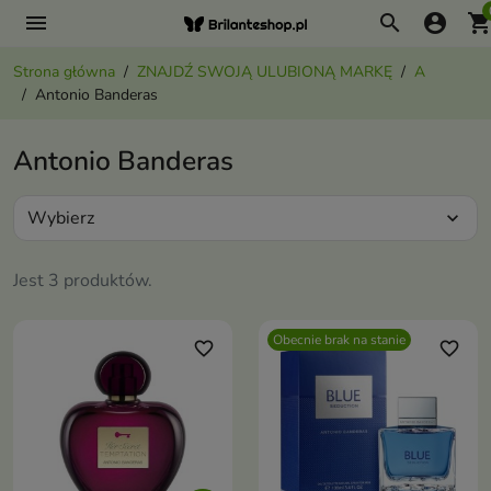
menu
search
account_circle
shopping_ca
Strona główna
ZNAJDŹ SWOJĄ ULUBIONĄ MARKĘ
A
Antonio Banderas
Antonio Banderas
Wybierz
expand_more
Jest 3 produktów.
Obecnie brak na stanie
favorite_border
favorite_border