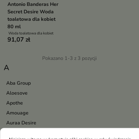
Antonio Banderas Her
Secret Desire Woda
toaletowa dla kobiet
80 ml
Woda toaletowa dla kobiet
91,07 zł
Pokazano 1-3 z 3 pozycji
A
Aba Group
Aloesove
Apothe
Amouage
Auraa Desire
AA