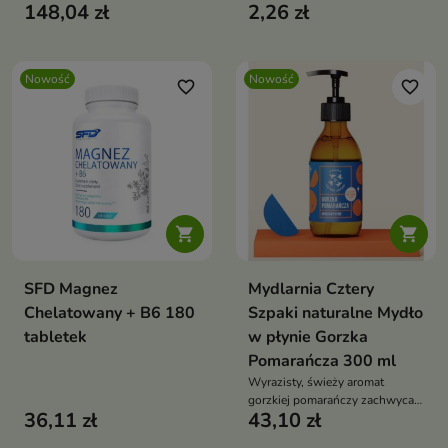
148,04 zł
2,26 zł
wytrzymałościowo oraz
wszystkich, którzy chcą
uzupełnić codzienną dietę o
kreatynę.
Nowość
Nowość
favorite_border
favorite_border


SFD Magnez
Mydlarnia Cztery
Chelatowany + B6 180
Szpaki naturalne Mydło
tabletek
w płynie Gorzka
Pomarańcza 300 ml
Wyrazisty, świeży aromat
gorzkiej pomarańczy zachwyca
36,11 zł
43,10 zł
lekkością i elegancją.