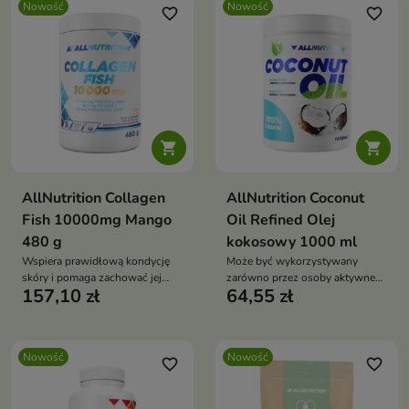
Nowość
Nowość
favorite_border
favorite_border


AllNutrition Collagen
AllNutrition Coconut
Fish 10000mg Mango
Oil Refined Olej
480 g
kokosowy 1000 ml
Wspiera prawidłową kondycję
Może być wykorzystywany
skóry i pomaga zachować jej
zarówno przez osoby aktywne
157,10 zł
64,55 zł
elastyczność.
fizycznie, jak i wszystkich, którzy
poszukują wysokiej jakości
tłuszczu roślinnego do
codziennej diety.
Nowość
Nowość
favorite_border
favorite_border