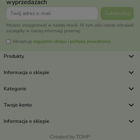
wyprzedażach
Możesz zrezygnować w każdej chwili. W tym celu należy odnaleźć
szczegóły w naszej informacji prawnej.
Akceptuję
regulamin sklepu
i
politykę prywatności
.
keyboard_arrow_down
Produkty
keyboard_arrow_down
Informacja o sklepie
keyboard_arrow_down
Kategorie
keyboard_arrow_down
Twoje konto
keyboard_arrow_down
Informacja o sklepie
Created by TOMP