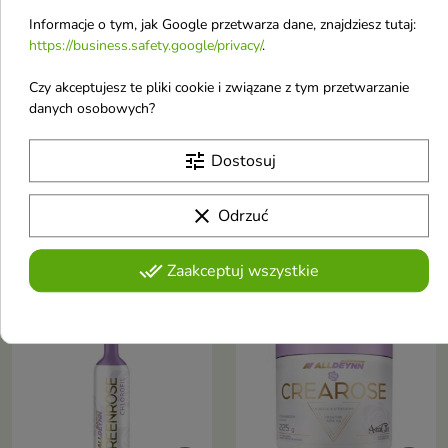
Informacje o tym, jak Google przetwarza dane, znajdziesz tutaj:
https://business.safety.google/privacy/
.


Czy akceptujesz te pliki cookie i związane z tym przetwarzanie
danych osobowych?
AllNutrition AllDeynn
AllNutrition AllDeynn
tune
Dostosuj
Powerrose Bubble
Powerrose Apple 450
Gum 450 g
g
Wspiera zwiększenie energii i
Produkt pomaga zwiększyć
clear
Odrzuć
gotowości organizmu do
energię, poprawić koncentrację
174,22 zł
174,22 zł
wysiłku.
oraz wspierać wydolność
podczas wymagających
done_all
Zaakceptuj wszystkie
treningów.
Nowość
Nowość
favorite_border
favorite_border