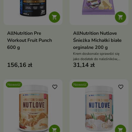


AllNutrition Pre
AllNutrition Nutlove
Workout Fruit Punch
Śnieżka Michałki białe
600 g
orginalne 200 g
Krem doskonale sprawdzi się
jako dodatek do naleśników,
156,16 zł
31,14 zł
owsianki, wafli ryżowych,
pieczywa, deserów lub jako
samodzielna słodka przekąska.
Nowość
Nowość
favorite_border
favorite_border

