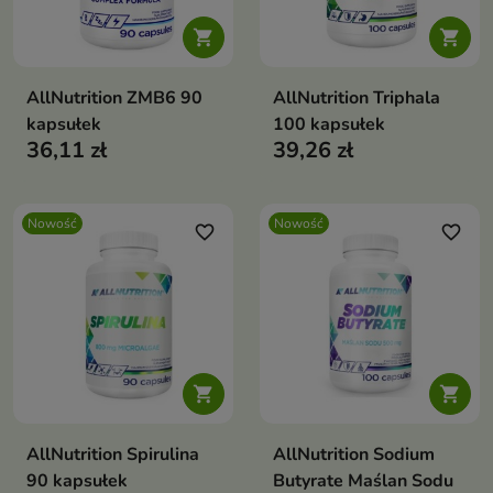


AllNutrition ZMB6 90
AllNutrition Triphala
kapsułek
100 kapsułek
36,11 zł
39,26 zł
Nowość
Nowość
favorite_border
favorite_border


AllNutrition Spirulina
AllNutrition Sodium
90 kapsułek
Butyrate Maślan Sodu