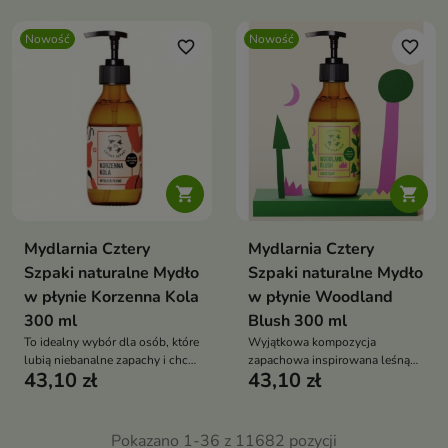
Nowość
Nowość
favorite_border
favorite_border


Mydlarnia Cztery
Mydlarnia Cztery
Szpaki naturalne Mydło
Szpaki naturalne Mydło
w płynie Korzenna Kola
w płynie Woodland
300 ml
Blush 300 ml
To idealny wybór dla osób, które
Wyjątkowa kompozycja
lubią niebanalne zapachy i chcą
zapachowa inspirowana leśną
43,10 zł
43,10 zł
zamienić codzienne mycie w
naturą łączy świeże, zielone
przyjemny rytuał pielęgnacyjny.
akordy z subtelnymi, kobiecymi
nutami
Pokazano 1-36 z 11682 pozycji