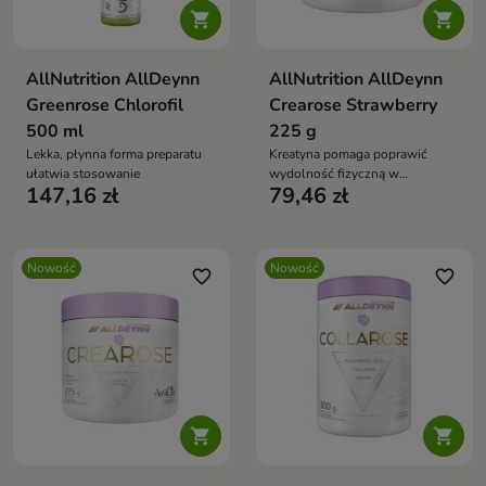


AllNutrition AllDeynn
AllNutrition AllDeynn
Greenrose Chlorofil
Crearose Strawberry
500 ml
225 g
Lekka, płynna forma preparatu
Kreatyna pomaga poprawić
ułatwia stosowanie
wydolność fizyczną w
147,16 zł
79,46 zł
przypadku krótkich,
intensywnych wysiłków, takich
jak trening siłowy, sprinty czy
ćwiczenia wymagające dużej
Nowość
Nowość
intensywności.
favorite_border
favorite_border

