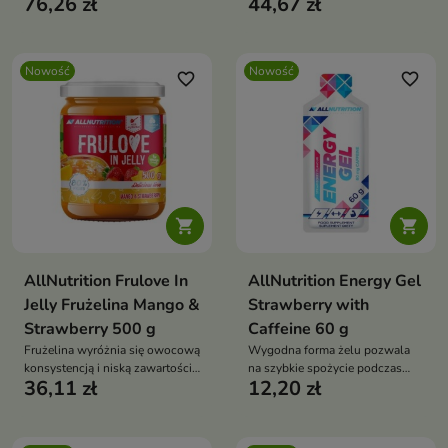
76,26 zł
44,67 zł
łatwo zabrać ze sobą i stosować
dawkowanie
w podróży, niezależnie od
wybranego środka transportu.
Nowość
Nowość
favorite_border
favorite_border


AllNutrition Frulove In
AllNutrition Energy Gel
Jelly Frużelina Mango &
Strawberry with
Strawberry 500 g
Caffeine 60 g
Frużelina wyróżnia się owocową
Wygodna forma żelu pozwala
konsystencją i niską zawartością
na szybkie spożycie podczas
36,11 zł
12,20 zł
tłuszczu, dzięki czemu może być
aktywności, bez konieczności
ciekawym dodatkiem dla osób
przerywania treningu.
dbających o zbilansowaną dietę