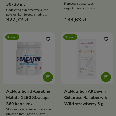
30x30 ml
Pomagają dostarczyć
organizmowi substancji
Codzienna suplementacja jest
wspierających procesy związane
szybka i komfortowa. Jedno
z utrzymaniem prawidłowej
327,72 zł
133,63 zł
opakowanie wystarcza na 30 dni
struktury skóry, włosów i
stosowania.
paznokci.
Nowość
Nowość
favorite_border
favorite_border


AllNutrition 3-Ceratine
AllNutrition AllDeynn
Malate 1250 Xtracaps
Collarose Raspberry &
360 kapsułek
Wild strawberry 6 g
Stanowi praktyczne rozwiązanie
dla osób trenujących siłowo,