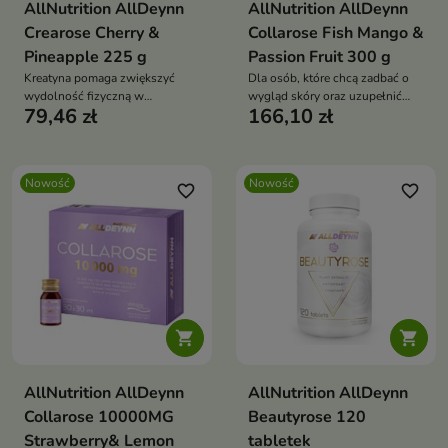
AllNutrition AllDeynn
AllNutrition AllDeynn
Crearose Cherry &
Collarose Fish Mango &
Pineapple 225 g
Passion Fruit 300 g
Kreatyna pomaga zwiększyć
Dla osób, które chcą zadbać o
wydolność fizyczną w
wygląd skóry oraz uzupełnić
79,46 zł
166,10 zł
przypadku krótkich,
dietę w wartościowe składniki
powtarzających się serii
odżywcze.
intensywnych ćwiczeń.
Nowość
Nowość
favorite_border
favorite_border


AllNutrition AllDeynn
AllNutrition AllDeynn
Collarose 10000MG
Beautyrose 120
Strawberry& Lemon
tabletek