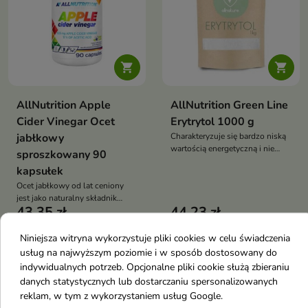


AllNutrition Apple
AllNutrition Green Line
Cider Vinegar Ocet
Erytrytol 1000 g
jabłkowy
Charakteryzuje się bardzo niską
wartością energetyczną i nie
sproszkowany 90
wpływa znacząco na poziom
kapsułek
glukozy we krwi
Ocet jabłkowy od lat ceniony
jest jako naturalny składnik
43,35 zł
44,23 zł
wspierający prawidłowe
funkcjonowanie organizmu.
Niniejsza witryna wykorzystuje pliki cookies w celu świadczenia
usług na najwyższym poziomie i w sposób dostosowany do
Nowość
Nowość
favorite_border
favorite_border
indywidualnych potrzeb. Opcjonalne pliki cookie służą zbieraniu
danych statystycznych lub dostarczaniu spersonalizowanych
reklam, w tym z wykorzystaniem usług Google.