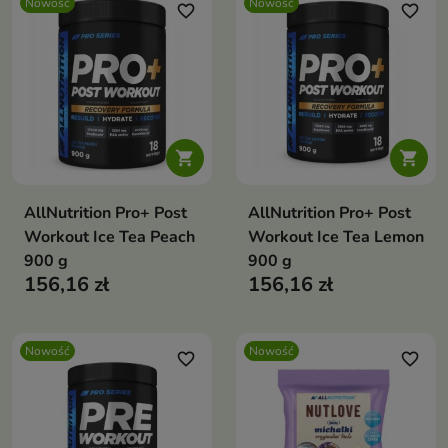
Nowość
Nowość
favorite_border
favorite_border


AllNutrition Pro+ Post
AllNutrition Pro+ Post
Workout Ice Tea Peach
Workout Ice Tea Lemon
900 g
900 g
156,16 zł
156,16 zł
Nowość
Nowość
favorite_border
favorite_border