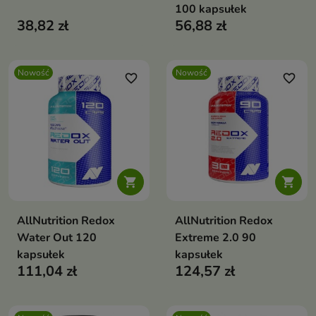
100 kapsułek
38,82 zł
56,88 zł
Nowość
Nowość
favorite_border
favorite_border


AllNutrition Redox
AllNutrition Redox
Water Out 120
Extreme 2.0 90
kapsułek
kapsułek
111,04 zł
124,57 zł