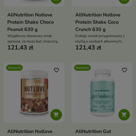
AllNutrition Nutlove
AllNutrition Nutlove
Protein Shake Choco
Protein Shake Coco
Peanut 630 g
Crunch 630 g
Wyjątkowy deserowy smak
Koktajl został przygotowany z
sprawia, że może być smaczną
myślą o osobach aktywnych
121,43 zł
121,43 zł
alternatywą dla tradycyjnych
fizycznie, sportowcach oraz
słodkich przekąsek.
wszystkich, którzy chcą w
prosty i smaczny sposób
uzupełnić swoją dietę w białko.
Nowość
Nowość
favorite_border
favorite_border


AllNutrition Nutlove
AllNutrition Gut