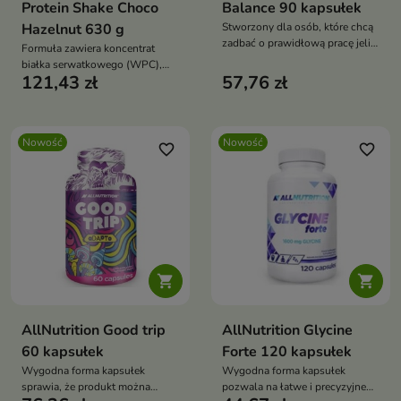
Protein Shake Choco
Balance 90 kapsułek
Hazelnut 630 g
Stworzony dla osób, które chcą
zadbać o prawidłową pracę jelit,
Formuła zawiera koncentrat
szczególnie w okresach
białka serwatkowego (WPC),
zwiększonego stresu
121,43 zł
57,76 zł
który pomaga w utrzymaniu i
budowie masy mięśniowej oraz
wspiera regenerację mięśni po
wysiłku.
Nowość
Nowość
favorite_border
favorite_border


AllNutrition Good trip
AllNutrition Glycine
60 kapsułek
Forte 120 kapsułek
Wygodna forma kapsułek
Wygodna forma kapsułek
sprawia, że produkt można
pozwala na łatwe i precyzyjne