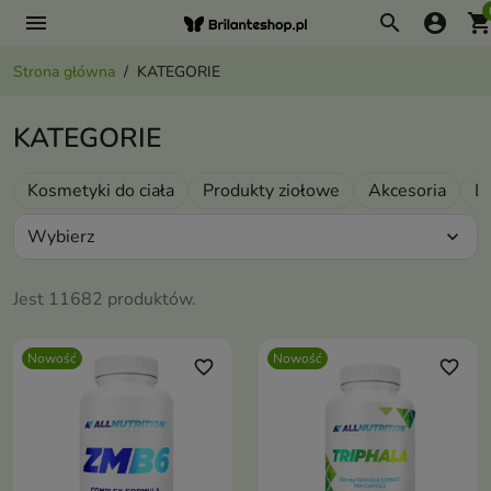
menu
search
account_circle
shopping_ca
Strona główna
KATEGORIE
KATEGORIE
Kosmetyki do ciała
Produkty ziołowe
Akcesoria
D
Wybierz
expand_more
Jest 11682 produktów.
Nowość
Nowość
favorite_border
favorite_border