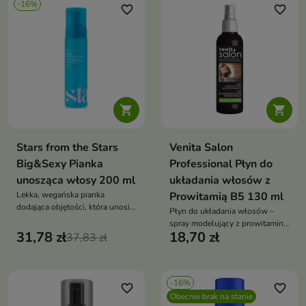
-16%
favorite_border
favorite_border


Stars from the Stars
Venita Salon
Big&Sexy Pianka
Professional Płyn do
unosząca włosy 200 ml
układania włosów z
Lekka, wegańska pianka
Prowitamią B5 130 ml
dodająca objętości, która unosi
Płyn do układania włosów –
włosy u nasady, utrwala fryzurę i
spray modelujący z prowitaminą
pozostawia pasma sprężyste
31,78 zł
18,70 zł
37,83 zł
B5, elastyczne utrwalenie
oraz lśniące
fryzury, zwiększenie objętości i
puszystości, profesjonalna
stylizacja w domu
-16%
favorite_border
favorite_border
Obecnie brak na stanie