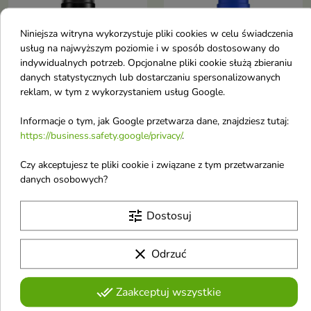
Niniejsza witryna wykorzystuje pliki cookies w celu świadczenia
usług na najwyższym poziomie i w sposób dostosowany do
indywidualnych potrzeb. Opcjonalne pliki cookie służą zbieraniu
danych statystycznych lub dostarczaniu spersonalizowanych

reklam, w tym z wykorzystaniem usług Google.
Informacje o tym, jak Google przetwarza dane, znajdziesz tutaj:
Farmona Jantar Style
ONLYBIO Hair in
https://business.safety.google/privacy/
.
Volume Pianka do
Balance Volume Pianka
stylizacji włosów
bombshell volume 150
Czy akceptujesz te pliki cookie i związane z tym przetwarzanie
nadająca objętość 150
ml
danych osobowych?
ml
Pianka dodaje włosom
spektakularnej objętości i
Widocznie uniesione, lekkie i
elastycznego utrwalenia, a
tune
Dostosuj
sprężyste włosy z naturalną
roślinne składniki pielęgnują
27,65 zł
29,38 zł
objętością i zdrowym wyglądem
34,98 zł
pasma — lekko, bez sklejania
– aż do 12 godzin po aplikacji
clear
Odrzuć
Obecnie brak na stanie
favorite_border
done_all
Zaakceptuj wszystkie