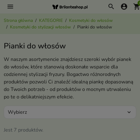
menu
search
account_circle
shopping_ca
Strona główna
KATEGORIE
Kosmetyki do włosów
Kosmetyki do stylizacji włosów
Pianki do włosów
Pianki do włosów
W naszym asortymencie znajdziesz szeroki wybór pianek
do włosów, które stanowią doskonałe wsparcie dla
codziennej stylizacji fryzury. Bogactwo różnorodnych
produktów pozwoli Ci znaleźć idealną piankę dopasowaną
do Twoich potrzeb - od produktów o mocnym utrwaleniu
po te o delikatniejszym efekcie.
Wybierz
expand_more
Jest 7 produktów.