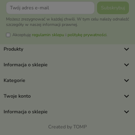
Możesz zrezygnować w każdej chwili. W tym celu należy odnaleźć
szczegóły w naszej informacji prawnej.
Akceptuję
regulamin sklepu
i
politykę prywatności
.
keyboard_arrow_down
Produkty
keyboard_arrow_down
Informacja o sklepie
keyboard_arrow_down
Kategorie
keyboard_arrow_down
Twoje konto
keyboard_arrow_down
Informacja o sklepie
Created by TOMP