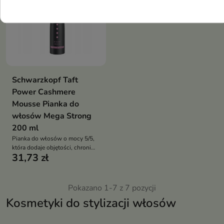
Schwarzkopf Taft
Power Cashmere
Mousse Pianka do
włosów Mega Strong
200 ml
Pianka do włosów o mocy 5/5,
która dodaje objętości, chroni
31,73 zł
przed uszkodzeniami i wilgocią,
nie sklejając pasm
Pokazano 1-7 z 7 pozycji
Kosmetyki do stylizacji włosów