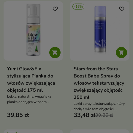
-16%
favorite_border
favorite_border


Yumi Glow&Fix
Stars from the Stars
stylizująca Pianka do
Boost Babe Spray do
włosów zwiększająca
włosów teksturyzujący
objętość 175 ml
zwiększający objętość
Lekka, naturalna, wegańska
250 ml
pianka dodająca włosom
Lekki spray teksturyzujący, który
maksymalnej objętości,
dodaje włosom objętości,
sprężystości i miękkości — bez
39,85 zł
33,48 zł
utrwala fryzurę i nadaje
39,85 zł
sklejania, obciążenia i
pełniejszy wygląd bez
sztywności
obciążania