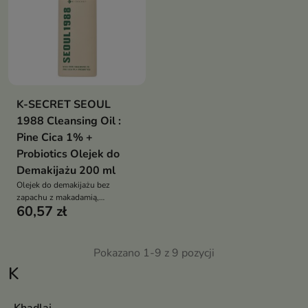
K-SECRET SEOUL
1988 Cleansing Oil :
Pine Cica 1% +
Probiotics Olejek do
Demakijażu 200 ml
Olejek do demakijażu bez
zapachu z makadamią,
60,57 zł
winogronem, CICA 1% i
probiotykami skutecznie
rozpuszcza makijaż/SPF,
emulguje, koi i wspiera
Pokazano 1-9 z 9 pozycji
mikrobiom skóry
K