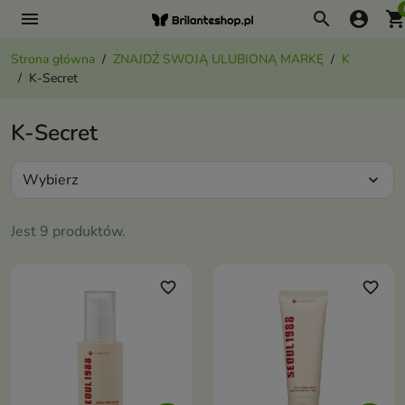
menu
search
account_circle
shopping_ca
Strona główna
ZNAJDŹ SWOJĄ ULUBIONĄ MARKĘ
K
K-Secret
K-Secret
Wybierz
expand_more
Jest 9 produktów.
favorite_border
favorite_border