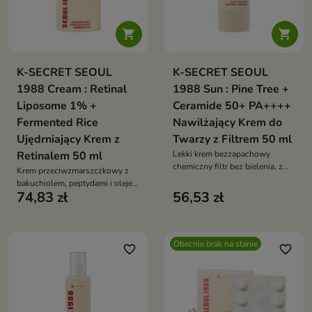


K-SECRET SEOUL
K-SECRET SEOUL
1988 Cream : Retinal
1988 Sun : Pine Tree +
Liposome 1% +
Ceramide 50+ PA++++
Fermented Rice
Nawilżający Krem do
Ujędrniający Krem z
Twarzy z Filtrem 50 ml
Retinalem 50 ml
Lekki krem bezzapachowy
chemiczny filtr bez bielenia, z
Krem przeciwzmarszczkowy z
Ceramide NP, niacynamidem i
bakuchiolem, peptydami i olejem
peptydami koi, wzmacnia barierę
74,83 zł
56,53 zł
makadamia wygładza
i chroni UVA/UVB
zmarszczki, rozjaśnia koloryt,
ujędrnia i odżywia skórę – bez
zapachu
Obecnie brak na stanie
favorite_border
favorite_border