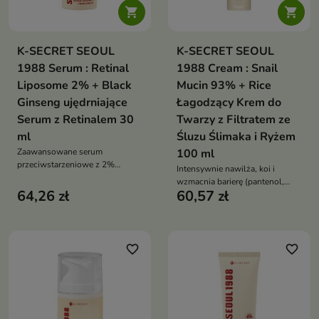


K-SECRET SEOUL
K-SECRET SEOUL
1988 Serum : Retinal
1988 Cream : Snail
Liposome 2% + Black
Mucin 93% + Rice
Ginseng ujędrniające
Łagodzący Krem do
Serum z Retinalem 30
Twarzy z Filtratem ze
ml
Śluzu Ślimaka i Ryżem
Zaawansowane serum
100 ml
przeciwstarzeniowe z 2%
Intensywnie nawilża, koi i
liposomalnym retinalem i
wzmacnia barierę (pantenol,
ekstraktem z czarnego żeń-
64,26 zł
60,57 zł
ektoina), wygładza i rozświetla
szenia. Spłyca zmarszczki,
skórę bezzapachową, cruelty-
ujędrnia skórę i wyrównuje
free formułą
koloryt, wspierając jej
regenerację i zagęszczenie
favorite_border
favorite_border