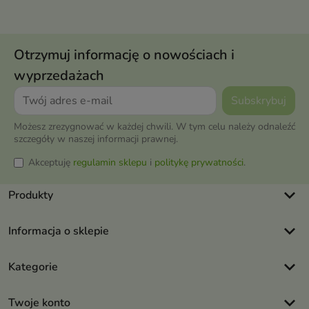
Otrzymuj informację o nowościach i
wyprzedażach
Możesz zrezygnować w każdej chwili. W tym celu należy odnaleźć
szczegóły w naszej informacji prawnej.
Akceptuję
regulamin sklepu
i
politykę prywatności
.
keyboard_arrow_down
Produkty
keyboard_arrow_down
Informacja o sklepie
keyboard_arrow_down
Kategorie
keyboard_arrow_down
Twoje konto