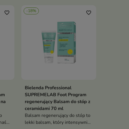
 dnia
zapewnia efekt odświeżenia
-18%
favorite_border
favorite_border
Bielenda Professional
ka
Dodaj do koszyka

am
SUPREMELAB Foot Program
 na
regenerujący Balsam do stóp z
ceramidami 70 ml
o
Balsam regenerujący do stóp to
maść,
lekki balsam, który intensywnie