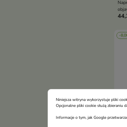
Napr
obja
44,
spec
punk
wspi
-8,0
płyt
przy
Niniejsza witryna wykorzystuje pliki c
Opcjonalne pliki cookie służą zbierani
Pod
Informacje o tym, jak Google przetwarza 
stóp
Prof