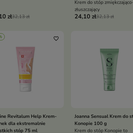
Krem do stóp zmiękczająco
złuszczający
10 zł
24,10 zł
32,13 zł
32,13 zł
%
favorite_border
ine Revitalum Help Krem-
Joanna Sensual Krem do s
Dodaj do koszyka
Dodaj do koszy


nek dla ekstremalnie
Konopie 100 g
stkich stóp 75 ml
Krem do stóp Konopie to