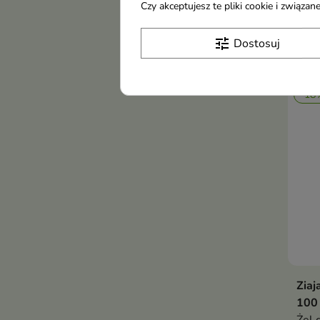
Czy akceptujesz te pliki cookie i związ
inte
któr
tune
Dostosuj
31,
przy
such
obci
-18
Ziaj
100