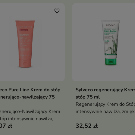
favorite_border
eco Pure Line Krem do stóp
Sylveco regenerujący Kre
Dodaj do koszyka
Dodaj do koszy


nerująco-nawilżający 75
stóp 75 ml
Regenerujący Krem do Stó
nerująco-Nawilżający Krem
intensywnie nawilża, zmiękc
tóp intensywnie nawilża,
regeneruje suchą oraz
07 zł
32,52 zł
kcza i wygładza skórę stóp,
zniszczoną skórę stóp,
erając regenerację
przywracając jej gładkość,