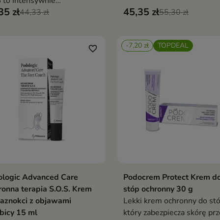
to intensywnie
która zmiękcza, chroni i
35 zł
45,35 zł
kczający krem, który
44,33 zł
odbudowuje bardzo suchą 
55,30 zł
adza, nawilża i redukuje
stóp
stkość skóry stóp
-7,20 zł
TOPDEAL
favorite_border
ologic Advanced Care
Podocrem Protect Krem d
Dodaj do koszyka
Dodaj do koszy


onna terapia S.O.S. Krem
stóp ochronny 30 g
aznokci z objawami
Lekki krem ochronny do stó
bicy 15 ml
który zabezpiecza skórę pr