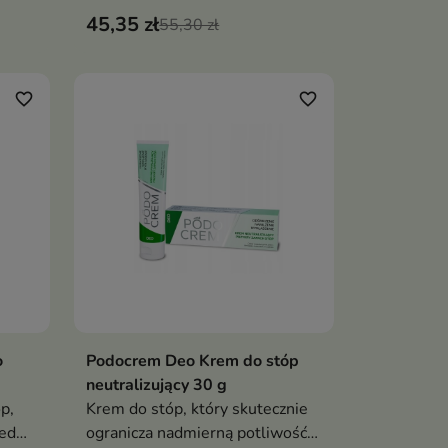
nawilża, regeneruje i wzmacnia
45,35 zł
skórę
barierę ochronną skóry
55,30 zł
favorite_border
favorite_border
o
Podocrem Deo Krem do stóp
ka
Dodaj do koszyka

neutralizujący 30 g
p,
Krem do stóp, który skutecznie
zed
ogranicza nadmierną potliwość i