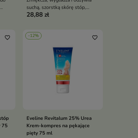
 do
Zmiękcza, wygładza i odżywia
suchą, szorstką skórę stóp,
28,88 zł
przywracając jej komfort i
elastyczność
ciałą
-12%
,
favorite_border
favorite_border
,
ne
stóp
Eveline Revitalum 25% Urea
ka
Dodaj do koszyka

y 75
Krem-kompres na pękające
pięty 75 ml