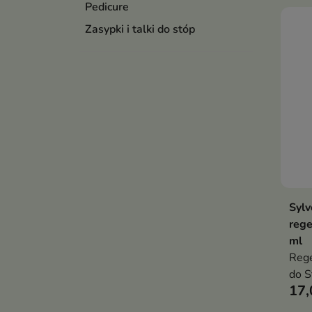
Pedicure
Zasypki i talki do stóp
Sylv
rege
ml
Rege
do S
17,
zmię
wspi