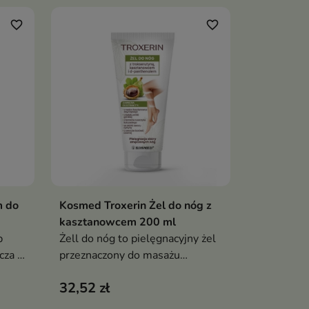
favorite_border
favorite_border
m do
Kosmed Troxerin Żel do nóg z
ka
Dodaj do koszyka

kasztanowcem 200 ml
p
Żell do nóg to pielęgnacyjny żel
za i
przeznaczony do masażu
zmęczonych nóg, który pomaga
32,52 zł
zmniejszyć uczucie ciężkości,
wspiera komfort skóry i