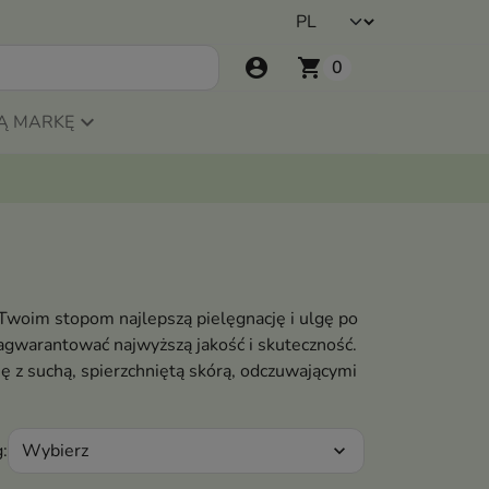
account_circle
shopping_cart
0
Ą MARKĘ
Twoim stopom najlepszą pielęgnację i ulgę po
agwarantować najwyższą jakość i skuteczność.
 z suchą, spierzchniętą skórą, odczuwającymi
Wybierz
:
expand_more