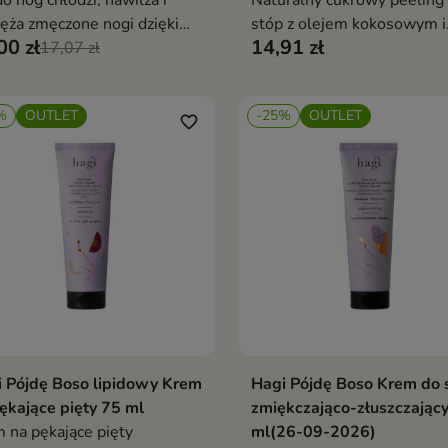
do nóg chłodzi, nawilża i
Naturalny cukrowy peeling
ęża zmęczone nogi dzięki
stóp z olejem kokosowym i
00 zł
14,91 zł
czykowi, kocance i
17,07 zł
miętą pieprzową, który
ydom, dając ulgę i
skutecznie złuszcza martwy
awiając mikrokrążenie
naskórek, zmiękcza zrogowa
%
OUTLET
-25%
OUTLET
skórę i intensywnie nawilża
favorite_border
pozostawiając stopy gładkie
odświeżone i zregenerowa
 Pójdę Boso lipidowy Krem
Hagi Pójdę Boso Krem do 
Dodaj do koszyka
Dodaj do koszy


ękające pięty 75 ml
zmiękczająco-złuszczając
 na pękające pięty
ml(26-09-2026)