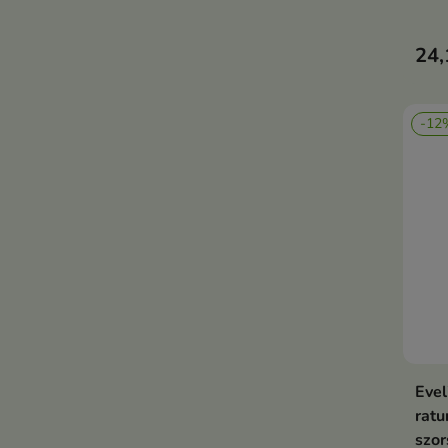
24,
-12
Evel
ratu
szor