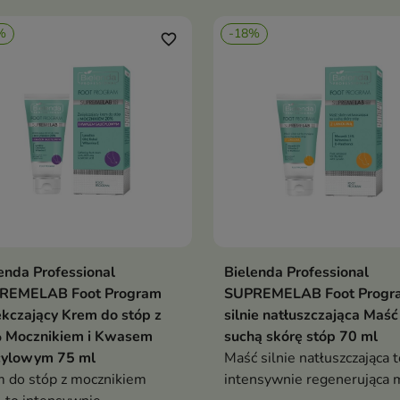
owaciałego naskórka oraz
miękkość i komfort każdego
%
-18%
wracając stopom komfort i
favorite_border
owy wygląd
enda Professional
Bielenda Professional
Dodaj do koszyka
Dodaj do koszy


REMELAB Foot Program
SUPREMELAB Foot Progr
kczający Krem do stóp z
silnie natłuszczająca Maść
 Mocznikiem i Kwasem
suchą skórę stóp 70 ml
cylowym 75 ml
Maść silnie natłuszczająca t
 do stóp z mocznikiem
intensywnie regenerująca 