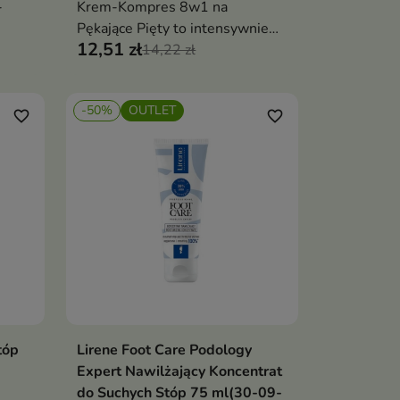
-
Krem-Kompres 8w1 na
Pękające Pięty to intensywnie
12,51 zł
regenerujący kosmetyk
14,22 zł
stworzony specjalnie dla skóry
pięt skłonnej do pęknięć i
-50%
OUTLET
nadmiernego rogowacenia
favorite_border
favorite_border
tóp
Lirene Foot Care Podology
ka
Dodaj do koszyka

Expert Nawilżający Koncentrat
do Suchych Stóp 75 ml(30-09-