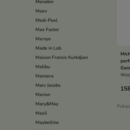
Menokin
Moev
Medi-Peel
Max Factor
Ma:nyo
Made in Lab
Mic
Maison Francis Kurkdjian
per
Malibu
Gore
Woda
Mancera
Marc Jacobs
158
Marion
Mary&May
Pokaza
Masil
Maybelline