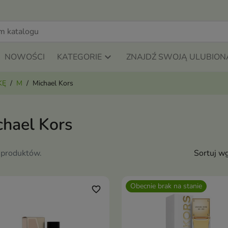
NOWOŚCI
KATEGORIE
ZNAJDŹ SWOJĄ ULUBION
KĘ
M
Michael Kors
chael Kors
 produktów.
Sortuj wg
Obecnie brak na stanie
favorite_border