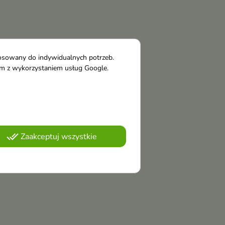
tosowany do indywidualnych potrzeb.
tym z wykorzystaniem usług Google.
done_all
Zaakceptuj wszystkie