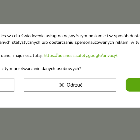
ookies w celu świadczenia usług na najwyższym poziomie i w sposób dos
u danych statystycznych lub dostarczaniu spersonalizowanych reklam, w 
dane, znajdziesz tutaj:
https://business.safety.google/privacy/
.
ane z tym przetwarzanie danych osobowych?
clear
Odrzuć