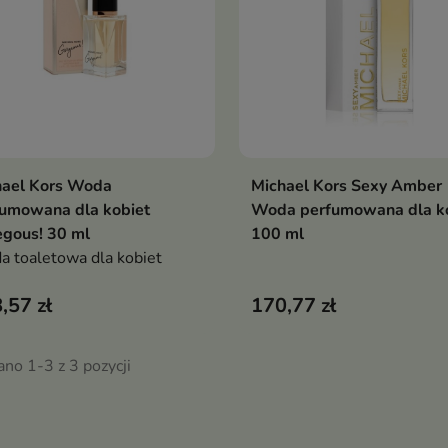
hael Kors Woda
Michael Kors Sexy Amber
Dodaj do koszyka
Pokaż szczegóły

fumowana dla kobiet
Woda perfumowana dla k
gous! 30 ml
100 ml
 toaletowa dla kobiet
,57 zł
170,77 zł
no 1-3 z 3 pozycji