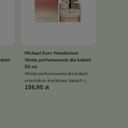
Michael Kors Wonderlust
Pokaż szczegóły
obiet
Woda perfumowana dla kobiet
50 ml
Woda perfumowana dla kobiet
orientalno-kwiatowy zapach z
156,95 zł
nutą mleka migdałowego,
goździka i drzewa sandałowego,
egzotyczny, zmysłowy i idealny
na lato