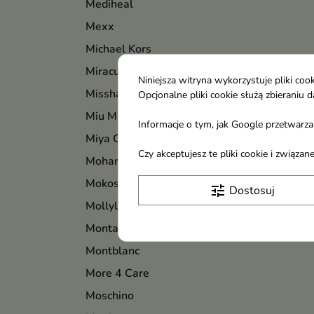
Mediheal
Mexx
Michael Kors
Miraculum
Niniejsza witryna wykorzystuje pliki c
Missha
Opcjonalne pliki cookie służą zbierani
Miu Miu
Informacje o tym, jak Google przetwarza 
Miya Cosmetics
Czy akceptujesz te pliki cookie i związ
Mohani
Mokosh
tune
Dostosuj
MollyLac
Montale
Montblanc
More 4 Care
Moschino