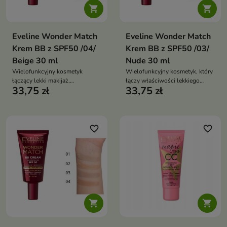


Eveline Wonder Match
Eveline Wonder Match
Krem BB z SPF50 /04/
Krem BB z SPF50 /03/
Beige 30 ml
Nude 30 ml
Wielofunkcyjny kosmetyk
Wielofunkcyjny kosmetyk, który
łączący lekki makijaż,
łączy właściwości lekkiego
33,75 zł
33,75 zł
pielęgnację oraz codzienną
makijażu, pielęgnacji oraz
ochronę przeciwsłoneczną
ochrony przeciwsłonecznej.
favorite_border
favorite_border

