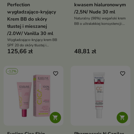
Perfection
kwasem hialuronowym
wygładzająco-kryjący
/2,5N/ Nude 30 ml
Krem BB do skóry
Naturalny (98%) wegański krem
BB o ultralekkiej konsystencji:
tłustej i mieszanej
satynowe wykończenie,
/2.0W/ Vanilla 30 ml
nawilżenie, wygładzenie i
Wygładzająco-kryjący krem BB
ochrona przed
SPF 20 do skóry tłustej i
zanieczyszczeniami oraz
125,66 zł
48,81 zł
mieszanej, łączący pielęgnację,
światłem niebieskim
makijaż i ochronę UV — odcień
2.0 W Vanilla
-12%
favorite_border
favorite_border

