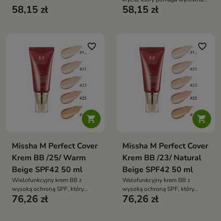
naturalne wykończenie i wspiera
58,15 zł
58,15 zł
koloryt skóry, zapewnia
ukojenie oraz nawilżenie cery
naturalne wykończenie i wspiera
ukojenie oraz nawilżenie cery
favorite_border
favorite_border


Missha M Perfect Cover
Missha M Perfect Cover
Krem BB /25/ Warm
Krem BB /23/ Natural
Beige SPF42 50 ml
Beige SPF42 50 ml
Wielofunkcyjny krem BB z
Welofunkcyjny krem BB z
wysoką ochroną SPF, który
wysoką ochroną SPF, który
76,26 zł
76,26 zł
zapewnia mocne krycie,
zapewnia mocne krycie,
wyrównanie kolorytu skóry oraz
wyrównanie kolorytu skóry oraz
pielęgnację i nawilżenie cery
pielęgnację i nawilżenie cery