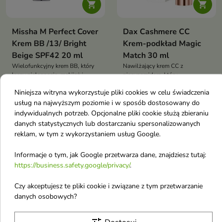


Missha M Perfect Cover
Dax Cashmere CC
Krem BB /13/ Bright
Krem-podkład Magic
Beige SPF42 20 ml
Match 30 ml
Wielofunkcyjny krem BB, który
Nawilżający krem CC z
łączy pielęgnację, makijaż i
niacynamidem, który
49,20 zł
66,67 zł
wysoką ochronę
dopasowuje się do koloru skóry,
Niniejsza witryna wykorzystuje pliki cookies w celu świadczenia
przeciwsłoneczną. Zapewnia
wyrównuje koloryt i zapewnia
średnie do wysokiego krycie,
naturalny efekt wygładzenia
usług na najwyższym poziomie i w sposób dostosowany do
wyrównuje koloryt, nawilża
indywidualnych potrzeb. Opcjonalne pliki cookie służą zbieraniu
-16%
skórę i chroni ją przed
favorite_border
favorite_border
danych statystycznych lub dostarczaniu spersonalizowanych
promieniowaniem UV,
reklam, w tym z wykorzystaniem usług Google.
zachowując lekki, naturalny
efekt.
Informacje o tym, jak Google przetwarza dane, znajdziesz tutaj:
https://business.safety.google/privacy/
.
Czy akceptujesz te pliki cookie i związane z tym przetwarzanie


danych osobowych?