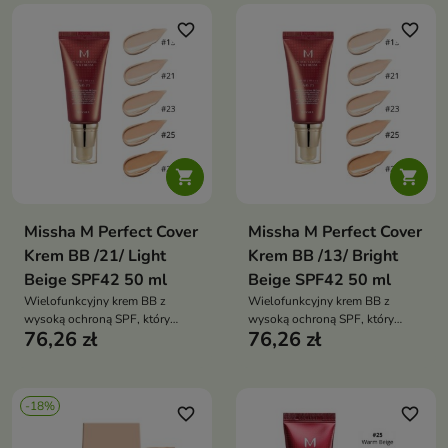
favorite_border
favorite_border


Missha M Perfect Cover
Missha M Perfect Cover
Krem BB /21/ Light
Krem BB /13/ Bright
Beige SPF42 50 ml
Beige SPF42 50 ml
Wielofunkcyjny krem BB z
Wielofunkcyjny krem BB z
wysoką ochroną SPF, który
wysoką ochroną SPF, który
76,26 zł
76,26 zł
zapewnia mocne krycie,
zapewnia mocne krycie,
wyrównanie kolorytu skóry oraz
wyrównanie kolorytu skóry oraz
pielęgnację i nawilżenie cery
pielęgnację i nawilżenie cery
-18%
favorite_border
favorite_border