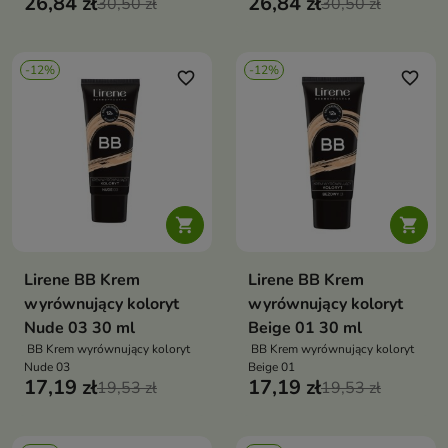
26,84 zł
26,84 zł
30,50 zł
30,50 zł
-12%
-12%
favorite_border
favorite_border


Lirene BB Krem
Lirene BB Krem
wyrównujący koloryt
wyrównujący koloryt
Nude 03 30 ml
Beige 01 30 ml
BB Krem wyrównujący koloryt
BB Krem wyrównujący koloryt
Nude 03
Beige 01
17,19 zł
17,19 zł
19,53 zł
19,53 zł