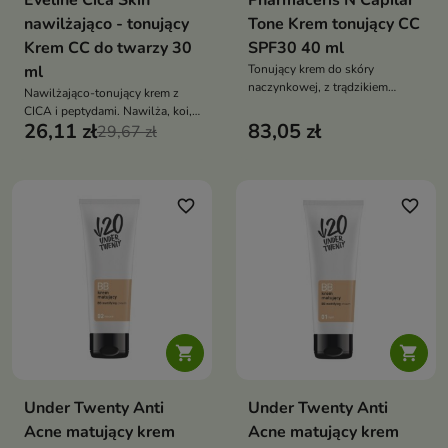
Eveline Cica Skin
Pharmaceris N Capilar
nawilżająco - tonujący
Tone Krem tonujący CC
Krem CC do twarzy 30
SPF30 40 ml
ml
Tonujący krem do skóry
naczynkowej, z trądzikiem
Nawilżająco-tonujący krem z
różowatym i rumieniem.
CICA i peptydami. Nawilża, koi,
Wzmacnia naczynia, redukuje
26,11 zł
83,05 zł
regeneruje i wyrównuje koloryt
29,67 zł
zaczerwienienia i chroni przed
skóry, nadając jej zdrowy blask
UV, zapewniając lekki makijaż i
pielęgnację w jednym
favorite_border
favorite_border


Under Twenty Anti
Under Twenty Anti
Acne matujący krem
Acne matujący krem