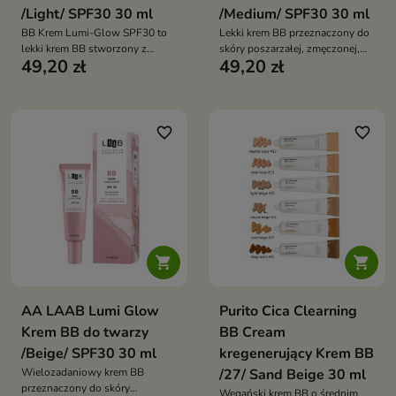
/Light/ SPF30 30 ml
/Medium/ SPF30 30 ml
BB Krem Lumi-Glow SPF30 to
Lekki krem BB przeznaczony do
lekki krem BB stworzony z
skóry poszarzałej, zmęczonej,
49,20 zł
49,20 zł
myślą o skórze poszarzałej,
pozbawionej blasku oraz
zmęczonej, pozbawionej blasku
wymagającej wyrównania
i wymagającej wyrównania
kolorytu. Formuła łączy
kolorytu. Formuła łączy
pielęgnację, średnie krycie, efekt
działanie pielęgnacyjne,
rozświetlenia i ochronę SPF30,
favorite_border
favorite_border
rozświetlające i ochronne,
pomagając uzyskać zdrowy,
zapewniając efekt zdrowej,
promienny wygląd cery
promiennej cery z naturalnym
wykończeniem lumi skin


AA LAAB Lumi Glow
Purito Cica Clearning
Krem BB do twarzy
BB Cream
/Beige/ SPF30 30 ml
kregenerujący Krem BB
Wielozadaniowy krem BB
/27/ Sand Beige 30 ml
przeznaczony do skóry
Wegański krem BB o średnim