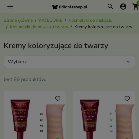
menu
search
account_circle
shopping_ca
Strona główna
KATEGORIE
Kosmetyki do makijażu
Kosmetyki do makijażu twarzy
Kremy koloryzujące do twarzy
Kremy koloryzujące do twarzy
Wybierz
expand_more
Jest 89 produktów.
favorite_border
favorite_border