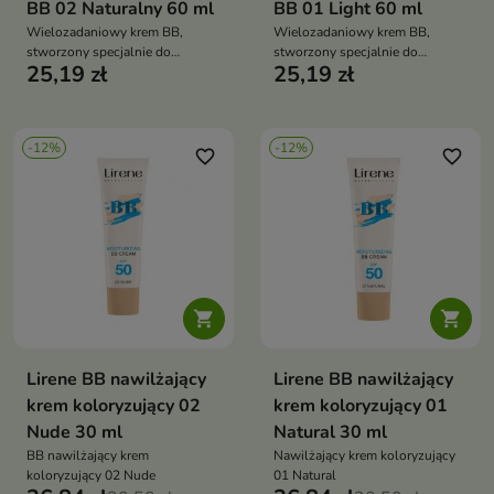
BB 02 Naturalny 60 ml
BB 01 Light 60 ml
Wielozadaniowy krem BB,
Wielozadaniowy krem BB,
stworzony specjalnie do
stworzony specjalnie do
25,19 zł
25,19 zł
pielęgnacji skóry młodej z
pielęgnacji skóry młodej z
tendencją do błyszczenia i
tendencją do błyszczenia i
niedoskonałości
niedoskonałości
-12%
-12%
favorite_border
favorite_border


Lirene BB nawilżający
Lirene BB nawilżający
krem koloryzujący 02
krem koloryzujący 01
Nude 30 ml
Natural 30 ml
BB nawilżający krem
Nawilżający krem koloryzujący
koloryzujący 02 Nude
01 Natural