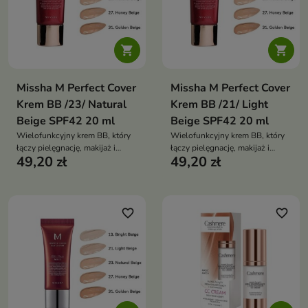


Missha M Perfect Cover
Missha M Perfect Cover
Krem BB /23/ Natural
Krem BB /21/ Light
Beige SPF42 20 ml
Beige SPF42 20 ml
Wielofunkcyjny krem BB, który
Wielofunkcyjny krem BB, który
łączy pielęgnację, makijaż i
łączy pielęgnację, makijaż i
49,20 zł
49,20 zł
wysoką ochronę
wysoką ochronę
przeciwsłoneczną. Zapewnia
przeciwsłoneczną. Zapewnia
średnie do wysokiego krycie,
średnie do wysokiego krycie,
wyrównuje koloryt, nawilża
wyrównuje koloryt, nawilża
skórę i chroni ją przed
skórę i chroni ją przed
favorite_border
favorite_border
promieniowaniem UV,
promieniowaniem UV,
zachowując lekki, naturalny
zachowując lekki, naturalny
efekt
efekt