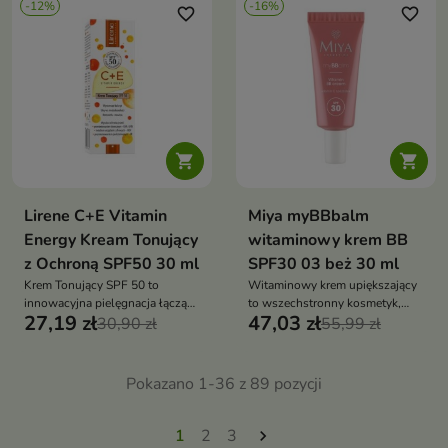
-12%
-16%
favorite_border
favorite_border


Lirene C+E Vitamin
Miya myBBbalm
Energy Kream Tonujący
witaminowy krem BB
z Ochroną SPF50 30 ml
SPF30 03 beż 30 ml
Krem Tonujący SPF 50 to
Witaminowy krem upiększający
innowacyjna pielęgnacja łącząca
to wszechstronny kosmetyk,
27,19 zł
47,03 zł
wysoką ochronę
30,90 zł
który nie tylko wyrównuje
55,99 zł
przeciwsłoneczną z działaniem
koloryt i poprawia wygląd skóry
tonującym i rozświetlającym
Pokazano 1-36 z 89 pozycji
1
2
3
