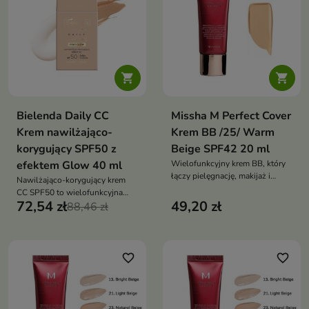


Bielenda Daily CC
Missha M Perfect Cover
Krem nawilżająco-
Krem BB /25/ Warm
korygujący SPF50 z
Beige SPF42 20 ml
efektem Glow 40 ml
Wielofunkcyjny krem BB, który
łączy pielęgnację, makijaż i
Nawilżająco-korygujący krem
wysoką ochronę
CC SPF50 to wielofunkcyjna
przeciwsłoneczną. Zapewnia
72,54 zł
49,20 zł
pielęgnacja, która wyrównuje
88,46 zł
średnie do wysokiego krycie,
koloryt skóry, intensywnie
wyrównuje koloryt, nawilża
nawilża i zapewnia wysoką
skórę i chroni ją przed
ochronę przeciwsłoneczną,
promieniowaniem UV,
pozostawiając naturalny efekt
favorite_border
favorite_border
zachowując lekki, naturalny
glow
efekt