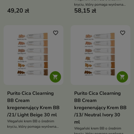
poszarzałej, zmęczonej,
kryciu, który pomaga wyrównać
pozbawionej blasku i
49,20 zł
58,15 zł
koloryt skóry, zapewnia
wymagającej wyrównania
naturalne wykończenie i wspiera
kolorytu. Łączy pielęgnację,
ukojenie oraz nawilżenie cery
średnie krycie, efekt
rozświetlenia oraz ochronę
favorite_border
favorite_border
SPF30, pomagając uzyskać
zdrowy, promienny wygląd cery
bez oznak zmęczenia


Purito Cica Clearning
Purito Cica Clearning
BB Cream
BB Cream
kregenerujący Krem BB
kregenerujący Krem BB
/21/ Light Beige 30 ml
/13/ Neutral Ivory 30
Wegański krem BB o średnim
ml
kryciu, który pomaga wyrównać
Wegański krem BB o średnim
koloryt skóry, zapewnia
kryciu, który pomaga wyrównać