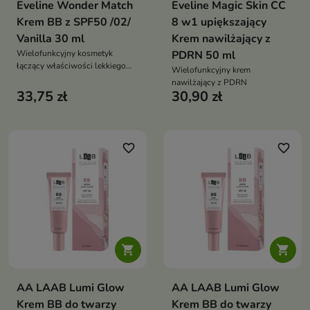
Eveline Wonder Match
Eveline Magic Skin CC
Krem BB z SPF50 /02/
8 w1 upiększający
Vanilla 30 ml
Krem nawilżający z
Wielofunkcyjny kosmetyk
PDRN 50 ml
łączący właściwości lekkiego
Wielofunkcyjny krem
makijażu, pielęgnacji oraz
nawilżający z PDRN
ochrony przeciwsłonecznej
33,75 zł
30,90 zł
favorite_border
favorite_border


AA LAAB Lumi Glow
AA LAAB Lumi Glow
Krem BB do twarzy
Krem BB do twarzy