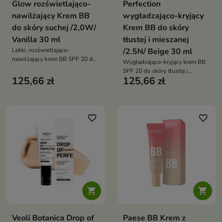
Glow rozświetlająco-
Perfection
nawilżający Krem BB
wygładzająco-kryjący
do skóry suchej /2,0W/
Krem BB do skóry
Vanilla 30 ml
tłustej i mieszanej
Lekki, rozświetlająco-
/2.5N/ Beige 30 ml
nawilżający krem BB SPF 20 do
Wygładzająco-kryjący krem BB
skóry suchej i normalnej –
SPF 20 do skóry tłustej i
odcień 2.0 W Vanilla o
125,66 zł
125,66 zł
mieszanej, łączący pielęgnację,
satynowo-rozświetlonym
makijaż i ochronę UV
wykończeniu
favorite_border
favorite_border


Veoli Botanica Drop of
Paese BB Krem z