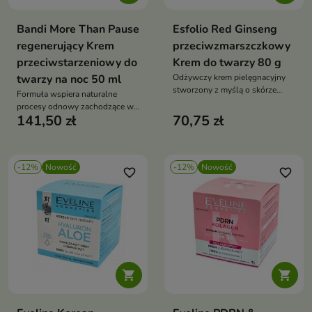
Bandi More Than Pause
Esfolio Red Ginseng
regenerujący Krem
przeciwzmarszczkowy
przeciwstarzeniowy do
Krem do twarzy 80 g
twarzy na noc 50 ml
Odżywczy krem pielęgnacyjny
stworzony z myślą o skórze
Formuła wspiera naturalne
wymagającej wygładzenia,
procesy odnowy zachodzące w
regeneracji oraz poprawy
141,50 zł
70,75 zł
naskórku, pomaga poprawić
elastyczności.
jędrność i elastyczność skóry
oraz intensywnie ją odżywia.
-12%
Nowość
-12%
Nowość
favorite_border
favorite_border

