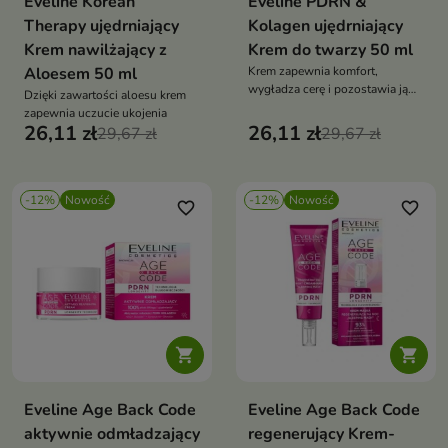
Eveline Korean
Eveline PDRN &
Therapy ujędrniający
Kolagen ujędrniający
Krem nawilżający z
Krem do twarzy 50 ml
Aloesem 50 ml
Krem zapewnia komfort,
wygładza cerę i pozostawia ją
Dzięki zawartości aloesu krem
miękką oraz odpowiednio
zapewnia uczucie ukojenia
odżywioną
26,11 zł
26,11 zł
29,67 zł
29,67 zł
-12%
Nowość
-12%
Nowość
favorite_border
favorite_border


Eveline Age Back Code
Eveline Age Back Code
aktywnie odmładzający
regenerujący Krem-