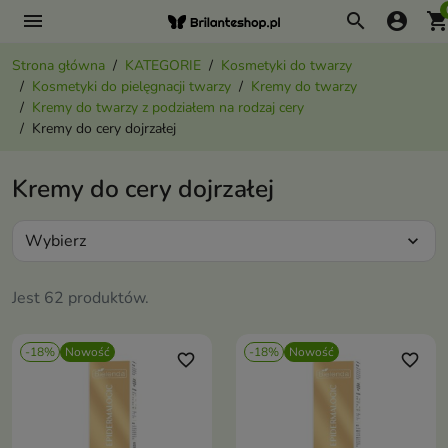
menu
search
account_circle
shopping_ca
Strona główna
KATEGORIE
Kosmetyki do twarzy
Kosmetyki do pielęgnacji twarzy
Kremy do twarzy
Kremy do twarzy z podziałem na rodzaj cery
Kremy do cery dojrzałej
Kremy do cery dojrzałej
Wybierz
expand_more
Jest 62 produktów.
-18%
Nowość
-18%
Nowość
favorite_border
favorite_border