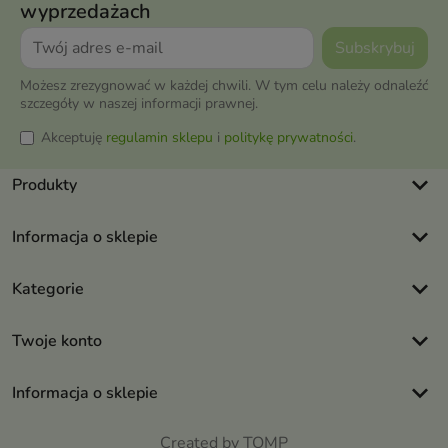
wyprzedażach
Możesz zrezygnować w każdej chwili. W tym celu należy odnaleźć
szczegóły w naszej informacji prawnej.
Akceptuję
regulamin sklepu
i
politykę prywatności
.
keyboard_arrow_down
Produkty
keyboard_arrow_down
Informacja o sklepie
keyboard_arrow_down
Kategorie
keyboard_arrow_down
Twoje konto
keyboard_arrow_down
Informacja o sklepie
Created by TOMP