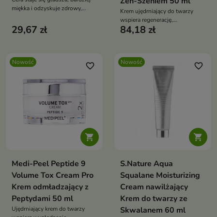
Żeń-Szeniem 50 ml
miękka i odzyskuje zdrowy,
Krem ujędrniający do twarzy
promienny wygląd.
wspiera regenerację,
29,67 zł
84,18 zł
wygładzenie i poprawę napięcia
skóry dojrzałej oraz suchej.
Kremowo-żelowa formuła z
wodą z żeń-szenia,
Nowość
Nowość
ginsenozydami, kompleksem
favorite_border
favorite_border
peptydów, fermentami i
niacynamidem nawilża,
rozświetla i wzmacnia barierę
skóry


Medi-Peel Peptide 9
S.Nature Aqua
Volume Tox Cream Pro
Squalane Moisturizing
Krem odmładzający z
Cream nawilżający
Peptydami 50 ml
Krem do twarzy ze
Ujędrniający krem do twarzy
Skwalanem 60 ml