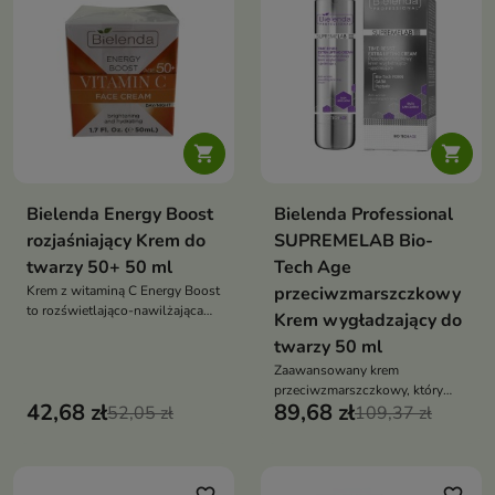


Bielenda Energy Boost
Bielenda Professional
rozjaśniający Krem do
SUPREMELAB Bio-
twarzy 50+ 50 ml
Tech Age
Krem z witaminą C Energy Boost
przeciwzmarszczkowy
to rozświetlająco-nawilżająca
Krem wygładzający do
pielęgnacja, która przywraca
twarzy 50 ml
skórze energię, wyrównuje
koloryt i nadaje jej zdrowy blask
Zaawansowany krem
przeciwzmarszczkowy, który
42,68 zł
89,68 zł
52,05 zł
wygładza, ujędrnia i intensywnie
109,37 zł
nawilża skórę