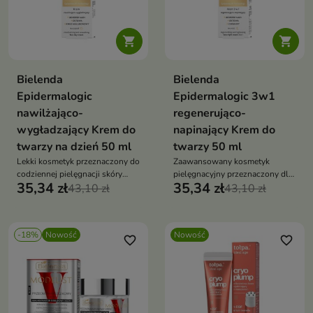


Bielenda
Bielenda
Epidermalogic
Epidermalogic 3w1
nawilżająco-
regenerująco-
wygładzający Krem do
napinający Krem do
twarzy na dzień 50 ml
twarzy 50 ml
Lekki kosmetyk przeznaczony do
Zaawansowany kosmetyk
codziennej pielęgnacji skóry
pielęgnacyjny przeznaczony dla
35,34 zł
35,34 zł
wymagającej intensywnego
43,10 zł
skóry wymagającej regeneracji,
43,10 zł
nawilżenia
wygładzenia i poprawy napięcia.
-18%
Nowość
Nowość
favorite_border
favorite_border