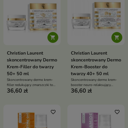


Christian Laurent
Christian Laurent
skoncentrowany Dermo
skoncentrowany Dermo
Krem-Filler do twarzy
Krem-Booster do
50+ 50 ml
twarzy 40+ 50 ml
Skoncentrowany dermo krem-
Skoncentrowany dermo krem-
filler redukujący zmarszczki to
booster neuro-relaksujący
36,60 zł
36,60 zł
zaawansowany krem
Botulin Revolution to
przeciwzmarszczkowy
zaawansowany krem
przeznaczony dla skóry
przeciwzmarszczkowy, który
dojrzałej, szczególnie po 50.
pomaga redukować zmarszczki
roku życia
mimiczne i poprawia napięcie
favorite_border
favorite_border
skóry