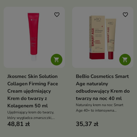
jednocześnie wspiera walkę z
zmarszczki i poprawia jej
niedoskonałościami oraz
jędrność
wzmacnia mikrobiom skóry
favorite_border
favorite_border


Jkosmec Skin Solution
BeBio Cosmetics Smart
Collagen Firming Face
Age naturalny
Cream ujędrniający
odbudowujący Krem do
Krem do twarzy z
twarzy na noc 40 ml
Kolagenem 50 ml
Naturalny krem na noc Smart
Age 40+ to intensywna
Ujędrniający krem do twarzy,
regeneracja, która odbudowuje
który wygładza zmarszczki,
barierę skóry, wygładza ją i
48,81 zł
35,37 zł
poprawia elastyczność skóry i
przywraca jej jędrność oraz
zapewnia długotrwałe
komfort
nawilżenie