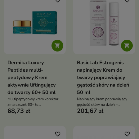
favorite_border
favorite_border


Dermika Luxury
BasicLab Estrogenis
Peptides multi-
napinający Krem do
peptydowy Krem
twarzy poprawiający
aktywnie liftingujący
gęstość skóry na dzień
do twarzy 60+ 50 ml
50 ml
Multipeptydowy krem korektor
Napinający krem poprawiający
zmarszczek 60+ to
gęstość skóry na dzień –
68,73 zł
201,67 zł
zaawansowana pielęgnacja
Estrogenis to zaawansowany
liftingująca, która poprawia
dermokosmetyk przeznaczony
jędrność skóry, redukuje
do pielęgnacji skóry dojrzałej,
zmarszczki i przywraca cerze
szczególnie w okresie zmian
młodszy, promienny wygląd
hormonalnych związanych z
favorite_border
favorite_border
menopauzą