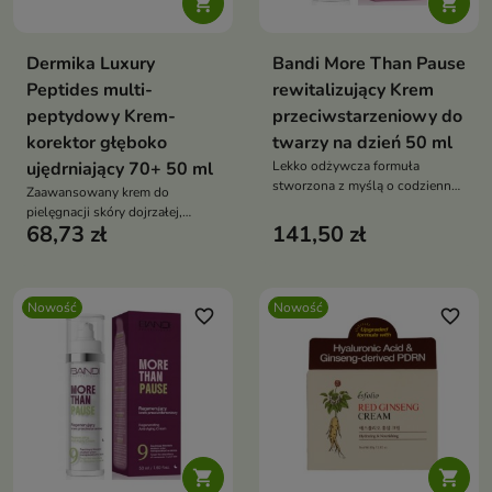


Dermika Luxury
Bandi More Than Pause
Peptides multi-
rewitalizujący Krem
peptydowy Krem-
przeciwstarzeniowy do
korektor głęboko
twarzy na dzień 50 ml
ujędrniający 70+ 50 ml
Lekko odżywcza formuła
stworzona z myślą o codziennej
Zaawansowany krem do
pielęgnacji skóry dojrzałej,
pielęgnacji skóry dojrzałej,
zmęczonej i pozbawionej
68,73 zł
141,50 zł
opracowany z myślą o
blasku.
potrzebach cery po 70. roku
życia.
Nowość
Nowość
favorite_border
favorite_border

