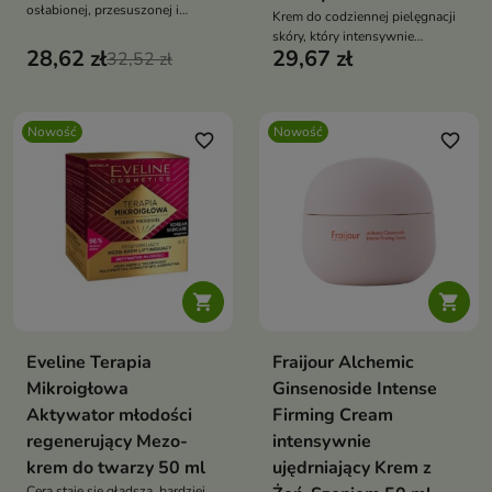
osłabionej, przesuszonej i
Krem do codziennej pielęgnacji
narażonej na działanie
skóry, który intensywnie
niekorzystnych warunków
28,62 zł
29,67 zł
32,52 zł
odżywia, nawilża i poprawia jej
atmosferycznych.
strukturę.
Nowość
Nowość
favorite_border
favorite_border


Eveline Terapia
Fraijour Alchemic
Mikroigłowa
Ginsenoside Intense
Aktywator młodości
Firming Cream
regenerujący Mezo-
intensywnie
krem do twarzy 50 ml
ujędrniający Krem z
Cera staje się gładsza, bardziej