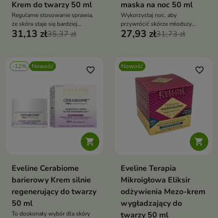
Krem do twarzy 50 ml
maska na noc 50 ml
Regularne stosowanie sprawia,
Wykorzystaj noc, aby
że skóra staje się bardziej
przywrócić skórze młodszy
31,13 zł
27,93 zł
napięta, sprężysta i odzyskuje
35,37 zł
wygląd i zdrowy blask.
31,73 zł
zdrowy, promienny wygląd.
-12%
Nowość
Nowość
favorite_border
favorite_border


Eveline Cerabiome
Eveline Terapia
barierowy Krem silnie
Mikroigłowa Eliksir
regenerujący do twarzy
odżywienia Mezo-krem
50 ml
wygładzający do
To doskonały wybór dla skóry
twarzy 50 ml