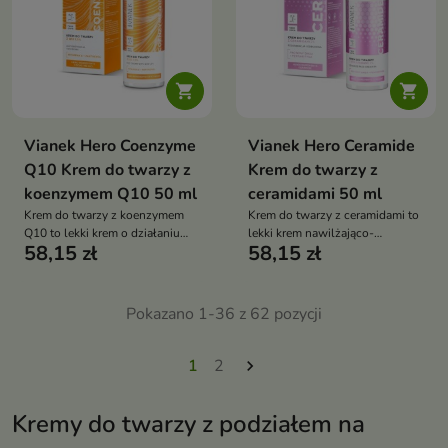


Vianek Hero Coenzyme
Vianek Hero Ceramide
Q10 Krem do twarzy z
Krem do twarzy z
koenzymem Q10 50 ml
ceramidami 50 ml
Krem do twarzy z koenzymem
Krem do twarzy z ceramidami to
Q10 to lekki krem o działaniu
lekki krem nawilżająco-
58,15 zł
58,15 zł
przeciwstarzeniowym, który
regenerujący, który wzmacnia
pomaga wygładzać zmarszczki,
barierę hydrolipidową skóry,
poprawia elastyczność skóry
zapewnia intensywne
oraz intensywnie ją nawilża.
nawilżenie oraz przywraca cerze
Pokazano 1-36 z 62 pozycji
Dzięki zawartości koenzymu
komfort i zdrowy wygląd
Q10 i składników
regenerujących wspiera
1
2

naturalne procesy odnowy
skóry, pozostawiając ją miękką,
promienną i pełną komfortu
Kremy do twarzy z podziałem na