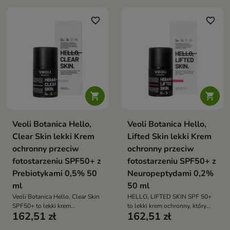
skórę świeżą oraz komfortową
favorite_border
favorite_border


Veoli Botanica Hello,
Veoli Botanica Hello,
Clear Skin lekki Krem
Lifted Skin lekki Krem
ochronny przeciw
ochronny przeciw
fotostarzeniu SPF50+ z
fotostarzeniu SPF50+ z
Prebiotykami 0,5% 50
Neuropeptydami 0,2%
ml
50 ml
Veoli Botanica Hello, Clear Skin
HELLO, LIFTED SKIN SPF 50+
SPF50+ to lekki krem
to lekki krem ochronny, który
162,51 zł
162,51 zł
przeciwsłoneczny, który chroni
chroni skórę przed
przed promieniowaniem UV i
fotostarzeniem, wygładza