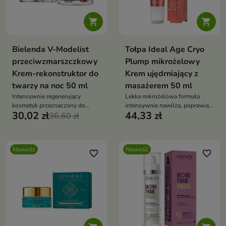


Bielenda V-Modelist
Tołpa Ideal Age Cryo
przeciwzmarszczkowy
Plump mikrożelowy
Krem-rekonstruktor do
Krem ujędrniający z
twarzy na noc 50 ml
masażerem 50 ml
Intensywnie regenerujący
Lekka mikrożelowa formuła
kosmetyk przeznaczony do
intensywnie nawilża, poprawia
30,02 zł
44,33 zł
pielęgnacji skóry wymagającej
36,60 zł
jędrność i elastyczność skóry
wygładzenia, ujędrnienia i
odnowy.
Nowość
Nowość
favorite_border
favorite_border